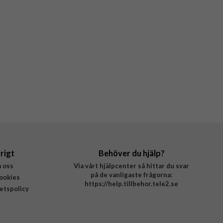
rigt
Behöver du hjälp?
 oss
Via vårt hjälpcenter så hittar du svar
på de vanligaste frågorna:
ookies
https://help.tillbehor.tele2.se
tetspolicy