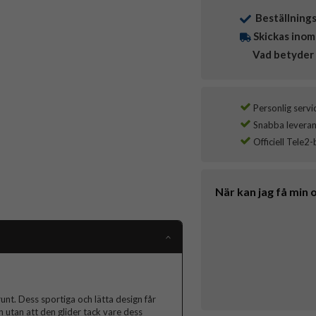
Beställning
Skickas inom
Vad betyder 
Personlig servi
Snabba leverans
Officiell Tele2-
När kan jag få min 
unt. Dess sportiga och lätta design får
 utan att den glider tack vare dess