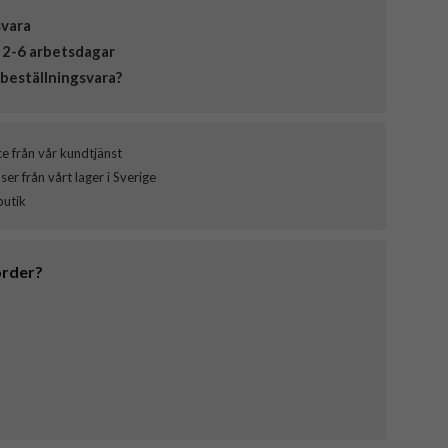
svara
 2-6 arbetsdagar
beställningsvara?
ce från vår kundtjänst
er från vårt lager i Sverige
butik
order?