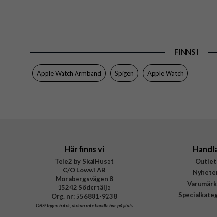
FINNS I
Apple Watch Armband
Spigen
Apple Watch
Här finns vi
Handl
Tele2 by SkalHuset
Outlet
C/O Lowwi AB
Nyhete
Morabergsvägen 8
Varumärk
15242 Södertälje
Specialkate
Org. nr: 556881-9238
OBS!
Ingen butik, du kan inte handla här på plats