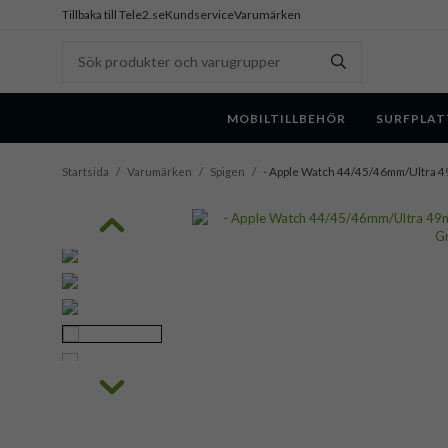
Tillbaka till Tele2.se
Kundservice
Varumärken
MOBILTILLBEHÖR
SURFPLAT
Startsida
/
Varumärken
/
Spigen
/
- Apple Watch 44/45/46mm/Ultra 49m