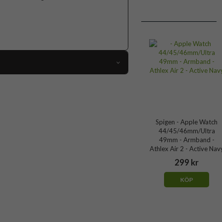
116699
 Apple Watch 45mm, Apple Watch 46mm
Armband
Spigen - Apple Watch
Grå, Svart
44/45/46mm/Ultra
49mm - Armband -
Tyg
Athlex Air 2 - Active Nav
Spigen
299 kr
AMP11113
KÖP
8800337242454