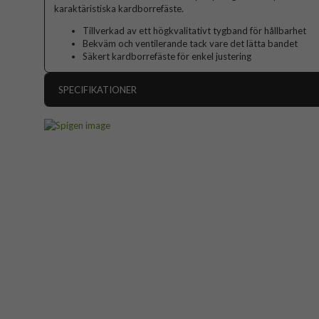
karaktäristiska kardborrefäste.
Tillverkad av ett högkvalitativt tygband för hållbarhet
Bekväm och ventilerande tack vare det lätta bandet
Säkert kardborrefäste för enkel justering
SPECIFIKATIONER
Artikelnummer
Passar till
Apple Watch 44mm,
Produkttyp
Färg
Material
Varumärke
Tillverkarens art nr
EAN