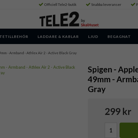
Officiell Tele2-butik
Snabba leveranser
P
TETILLBEHÖR
LADDARE & KABLAR
LJUD
BEGAGNAT
m - Armband - Athlex Air 2 - Active Black Gray
Spigen - App
49mm - Armban
Gray
299 kr