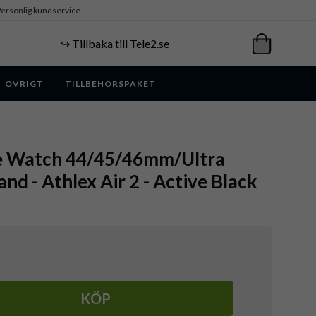
ersonlig kundservice
↪️ Tillbaka till Tele2.se
ÖVRIGT
TILLBEHÖRSPAKET
le Watch 44/45/46mm/Ultra
d - Athlex Air 2 - Active Black
KÖP