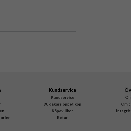
a
Kundservice
Öv
Kundservice
Om
r
90 dagars öppet köp
Om c
en
Köpevillkor
Integri
gorier
Retur