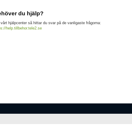
höver du hjälp?
 vårt hjälpcenter så hittar du svar på de vanligaste frågorna:
ps://help.tillbehor.tele2.se