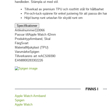
handleden. Stämpla ut med stil.
Tillverkad av premium TPU och rostfritt stål för hållbarhet
Pin-och-tuck-spänne för enkel justering för att passa din ha
Höjd bump runt urtavlan för skydd runt om
Specifikationer
Artikelnummer
110066
Passar till
Apple Watch 42mm
Produkttyp
Armband, Skal
Färg
Svart
Material
Mjukplast (TPU)
Varumärke
Spigen
Tillverkarens art nr
ACS09390
EAN
8800283302226
FINNS I
Apple Watch Armband
Spigen
Apple Watch