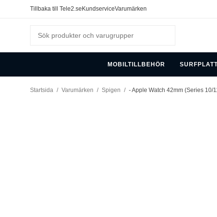
Tillbaka till Tele2.se
Kundservice
Varumärken
MOBILTILLBEHÖR
SURFPLAT
Startsida
/
Varumärken
/
Spigen
/
- Apple Watch 42mm (Series 10/11