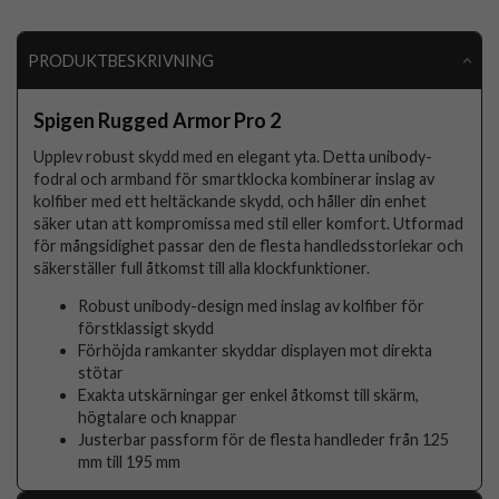
PRODUKTBESKRIVNING
Spigen Rugged Armor Pro 2
Upplev robust skydd med en elegant yta. Detta unibody-
fodral och armband för smartklocka kombinerar inslag av
kolfiber med ett heltäckande skydd, och håller din enhet
säker utan att kompromissa med stil eller komfort. Utformad
för mångsidighet passar den de flesta handledsstorlekar och
säkerställer full åtkomst till alla klockfunktioner.
Robust unibody-design med inslag av kolfiber för
förstklassigt skydd
Förhöjda ramkanter skyddar displayen mot direkta
stötar
Exakta utskärningar ger enkel åtkomst till skärm,
högtalare och knappar
Justerbar passform för de flesta handleder från 125
mm till 195 mm