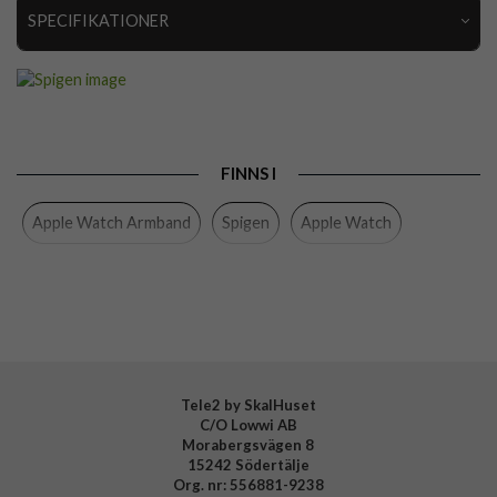
SPECIFIKATIONER
Artikelnummer
116629
Passar till
Apple Watch 42mm
Produkttyp
Armband, Skal
FINNS I
Färg
Svart
Apple Watch Armband
Spigen
Apple Watch
Material
Mjukplast (TPU)
Varumärke
Spigen
Tillverkarens art nr
ACS10494
EAN
8800283316261
Tele2 by SkalHuset
C/O Lowwi AB
Morabergsvägen 8
15242 Södertälje
Org. nr: 556881-9238