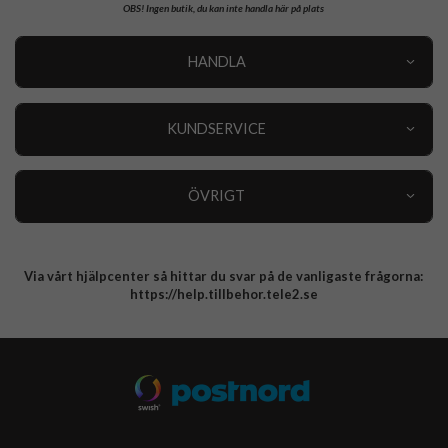
OBS!
Ingen butik, du kan inte handla här på plats
HANDLA
Outlet
Nyheter
KUNDSERVICE
Varumärken
Kundservice
Specialkategorier
90 dagars öppet köp
ÖVRIGT
Köpevillkor
Om oss
Retur
Om cookies
Via vårt hjälpcenter så hittar du svar på de vanligaste frågorna:
Integritetspolicy
https://help.tillbehor.tele2.se