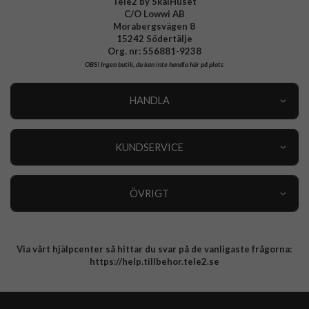
Tele2 by SkalHuset
C/O Lowwi AB
Morabergsvägen 8
15242 Södertälje
Org. nr: 556881-9238
OBS!
Ingen butik, du kan inte handla här på plats
HANDLA
Outlet
Nyheter
KUNDSERVICE
Varumärken
Kundservice
Specialkategorier
90 dagars öppet köp
ÖVRIGT
Köpevillkor
Om oss
Retur
Om cookies
Via vårt hjälpcenter så hittar du svar på de vanligaste frågorna:
Integritetspolicy
https://help.tillbehor.tele2.se