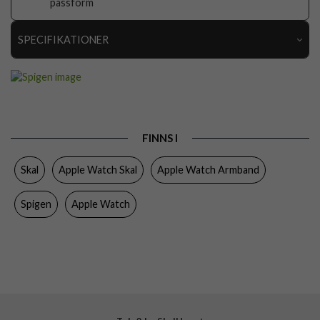
passform
SPECIFIKATIONER
Artikelnummer
79700
Passar till
Apple Watch 40mm
Produkttyp
Armband, Skal
FINNS I
Egenskaper
Stöttålig
Skal
Apple Watch Skal
Apple Watch Armband
Färg
Grå
Material
Rostfritt stål
Spigen
Apple Watch
Varumärke
Spigen
Tillverkarens art nr
ACS04587
EAN
8809811861426