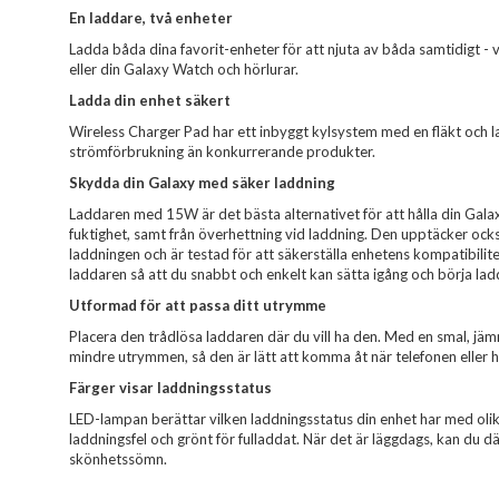
En laddare, två enheter
Ladda båda dina favorit-enheter för att njuta av båda samtidigt - 
eller din Galaxy Watch och hörlurar.
Ladda din enhet säkert
Wireless Charger Pad har ett inbyggt kylsystem med en fläkt och
strömförbrukning än konkurrerande produkter.
Skydda din Galaxy med säker laddning
Laddaren med 15W är det bästa alternativet för att hålla din Gal
fuktighet, samt från överhettning vid laddning. Den upptäcker ock
laddningen och är testad för att säkerställa enhetens kompatibili
laddaren så att du snabbt och enkelt kan sätta igång och börja lad
Utformad för att passa ditt utrymme
Placera den trådlösa laddaren där du vill ha den. Med en smal, jä
mindre utrymmen, så den är lätt att komma åt när telefonen eller hö
Färger visar laddningsstatus
LED-lampan berättar vilken laddningsstatus din enhet har med olika 
laddningsfel och grönt för fulladdat. När det är läggdags, kan du dä
skönhetssömn.