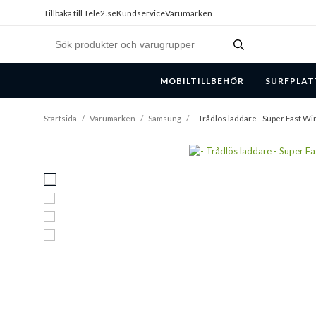
Tillbaka till Tele2.se
Kundservice
Varumärken
MOBILTILLBEHÖR
SURFPLAT
Startsida
/
Varumärken
/
Samsung
/
- Trådlös laddare - Super Fast Wi