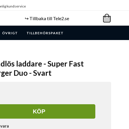
nlig kundservice
↪️ Tillbaka till Tele2.se
ÖVRIGT
TILLBEHÖRSPAKET
dlös laddare - Super Fast
ger Duo - Svart
KÖP
svara