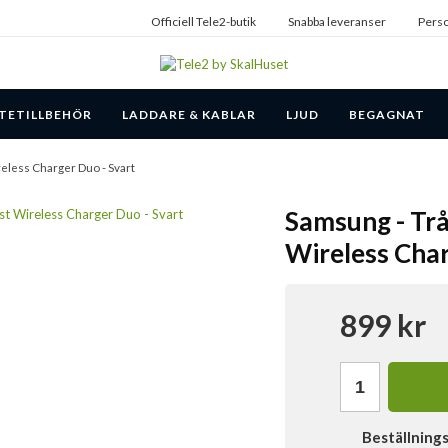
Officiell Tele2-butik
Snabba leveranser
Perso
TETILLBEHÖR
LADDARE & KABLAR
LJUD
BEGAGNAT
reless Charger Duo - Svart
Samsung - Trå
Wireless Char
899 kr
Beställning