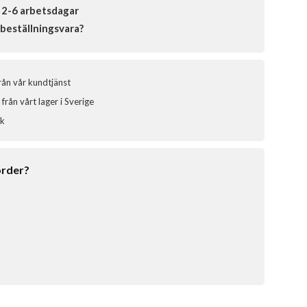
 2-6 arbetsdagar
beställningsvara?
från vår kundtjänst
från vårt lager i Sverige
ik
order?