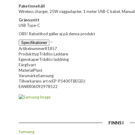
Paketinnehåll
Wireless charger, 25W väggadapter, 1 meter USB-C kabel, Manual
Gränssnitt
USB Type-C
OBS! Rabattkod gäller ej på denna produkt
Specifikationer
Artikelnummer
81857
Produkttyp
Trådlös Laddare
Egenskaper
Trådlös laddning
Färg
Svart
Material
Plast
Varumärke
Samsung
Tillverkarens art nr
EP-P5400TBEGEU
EAN
8806092978522
FINNS I
Samsung