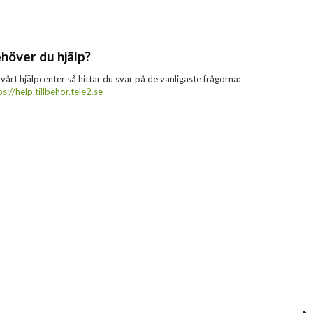
höver du hjälp?
 vårt hjälpcenter så hittar du svar på de vanligaste frågorna:
ps://help.tillbehor.tele2.se