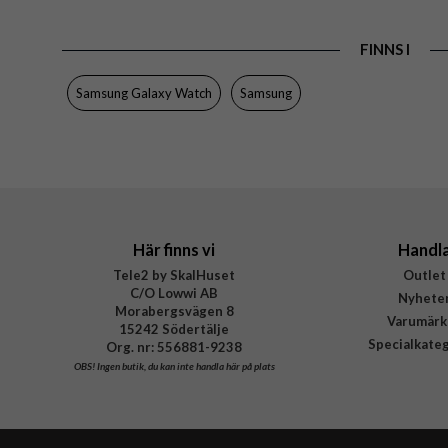
EAN
FINNS I
Samsung Galaxy Watch
Samsung
Här finns vi
Handl
Tele2 by SkalHuset
Outlet
C/O Lowwi AB
Nyhete
Morabergsvägen 8
Varumärk
15242 Södertälje
Specialkate
Org. nr: 556881-9238
OBS!
Ingen butik, du kan inte handla här på plats