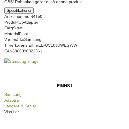
OBS! Rabattkod gäller ej på denna produkt
Specifikationer
Artikelnummer
44150
Produkttyp
Adapter
Färg
Svart
Material
Plast
Varumärke
Samsung
Tillverkarens art nr
EE-UC10JUWEGWW
EAN
8806090022661
FINNS I
Samsung
Adaptrar
Laddare & Kablar
Visa fler