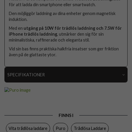
för att ladda din smartphone eller smartwatch.
Den möjliggör laddning av dina enheter genom magnetisk
induktion.
Med en
utgång på 10W för trådlös laddning och 7.5W för
iPhone trådlös laddning
, utmärker den sig för sin
minimalistiska, raffinerade och eleganta stil.
Vid sin bas finns praktiska halkfria insatser som ger friktion
även på de glattaste ytor.
SPECIFIKATIONER
Artikelnummer
111333
Produkttyp
Trådlös Laddare
Egenskaper
Trådlös laddning
FINNS I
Färg
Vit
Vita trådlösa laddare
Puro
Trådlösa Laddare
Varumärke
Puro