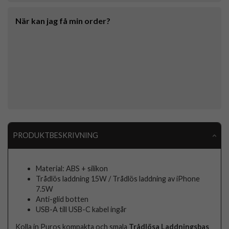
När kan jag få min order?
PRODUKTBESKRIVNING
Material: ABS + silikon
Trådlös laddning 15W / Trådlös laddning av iPhone
7.5W
Anti-glid botten
USB-A till USB-C kabel ingår
Kolla in Puros kompakta och smala
Trådlösa Laddningsbas