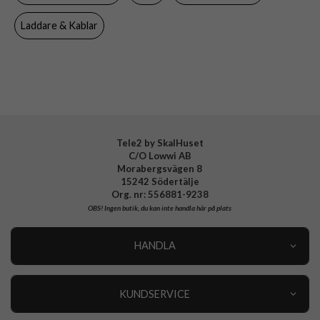
Tillverkarens art nr
PUFCCSQI10W2WHI
Laddare & Kablar
EAN
8018417440854
Tele2 by SkalHuset
C/O Lowwi AB
Morabergsvägen 8
15242 Södertälje
Org. nr: 556881-9238
OBS!
Ingen butik, du kan inte handla här på plats
HANDLA
Outlet
Nyheter
KUNDSERVICE
Varumärken
Kundservice
Specialkategorier