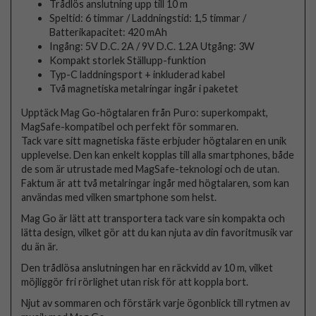
Trådlös anslutning upp till 10 m
Speltid: 6 timmar / Laddningstid: 1,5 timmar /
Batterikapacitet: 420 mAh
Ingång: 5V D.C. 2A / 9V D.C. 1.2A Utgång: 3W
Kompakt storlek Ställupp-funktion
Typ-C laddningsport + inkluderad kabel
Två magnetiska metalringar ingår i paketet
Upptäck Mag Go-högtalaren från Puro: superkompakt,
MagSafe-kompatibel och perfekt för sommaren.
Tack vare sitt magnetiska fäste erbjuder högtalaren en unik
upplevelse. Den kan enkelt kopplas till alla smartphones, både
de som är utrustade med MagSafe-teknologi och de utan.
Faktum är att två metalringar ingår med högtalaren, som kan
användas med vilken smartphone som helst.
Mag Go är lätt att transportera tack vare sin kompakta och
lätta design, vilket gör att du kan njuta av din favoritmusik var
du än är.
Den trådlösa anslutningen har en räckvidd av 10 m, vilket
möjliggör fri rörlighet utan risk för att koppla bort.
Njut av sommaren och förstärk varje ögonblick till rytmen av