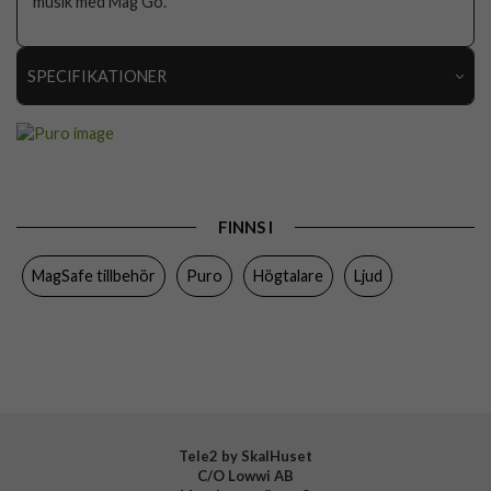
musik med Mag Go.
SPECIFIKATIONER
Artikelnummer
111575
Produkttyp
Högtalare
Egenskaper
MagSafe-kompatibel, Trådlös
FINNS I
Färg
Vit
MagSafe tillbehör
Puro
Högtalare
Ljud
Varumärke
Puro
Tillverkarens art nr
PUBTSPMAG1WHI
EAN
8018417454219
Tele2 by SkalHuset
C/O Lowwi AB