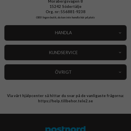
Morabergsvägen 8
15242 Södertälje
Org. nr: 556881-9238
OBS!
Ingen butik, du kan inte handla här på plats
HANDLA
Outlet
Nyheter
KUNDSERVICE
Varumärken
Kundservice
Specialkategorier
90 dagars öppet köp
ÖVRIGT
Köpevillkor
Om oss
Retur
Om cookies
Via vårt hjälpcenter så hittar du svar på de vanligaste frågorna:
Integritetspolicy
https://help.tillbehor.tele2.se