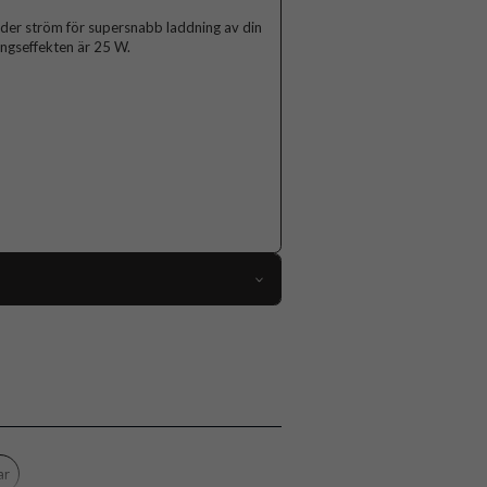
gder ström för supersnabb laddning av din
ångseffekten är 25 W.
96813
Laddare
Trådad
Vit
Plast
ar