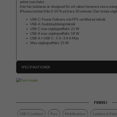
enhet som helst.
Den här laddaren är designad för att säkert leverera stora män
iPhones batteri från 0-50 % på bara 30 minuter. Den totala utg
USB-C: Power Delivery och PPS-certifierad teknik
USB-A: Snabbladdningsteknik
USB-C max utgångseffekt: 25 W
USB-A max utgångseffekt: 18 W
USB-A + USB-C : 5 V⎓3.4 A Max
Max utgångseffekt: 25 W
SPECIFIKATIONER
Artikelnummer
Produkttyp
Egenskaper
FINNS I
Färg
Material
USB-C Laddare
Puro
Mobilladdare
Laddare & Kabl