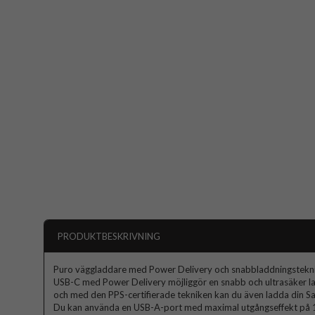
PRODUKTBESKRIVNING
Puro väggladdare med Power Delivery och snabbladdningstekni
USB-C med Power Delivery möjliggör en snabb och ultrasäker lad
och med den PPS-certifierade tekniken kan du även ladda din 
Du kan använda en USB-A-port med maximal utgångseffekt på 18