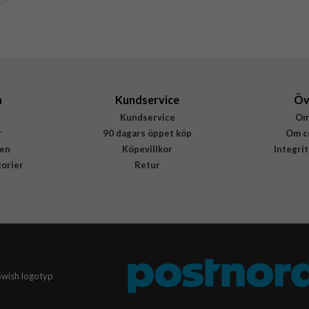
Puro
FCMTCUSBAC25WPDWHI
8033830305887
a
Kundservice
Öv
Kundservice
Om
r
90 dagars öppet köp
Om c
en
Köpevillkor
Integri
gorier
Retur