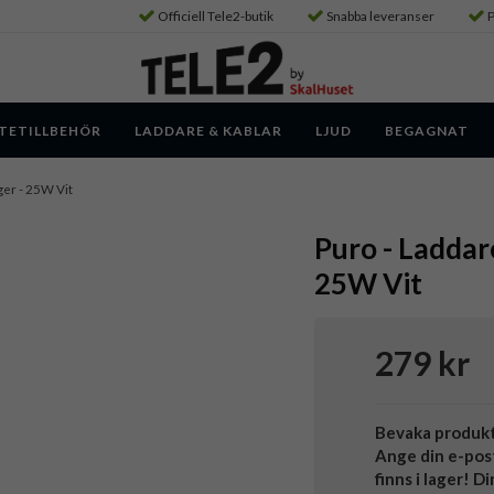
Officiell Tele2-butik
Snabba leveranser
P
TETILLBEHÖR
LADDARE & KABLAR
LJUD
BEGAGNAT
ger - 25W Vit
Puro - Laddar
25W Vit
279 kr
Bevaka produk
Ange din e-pos
finns i lager! D