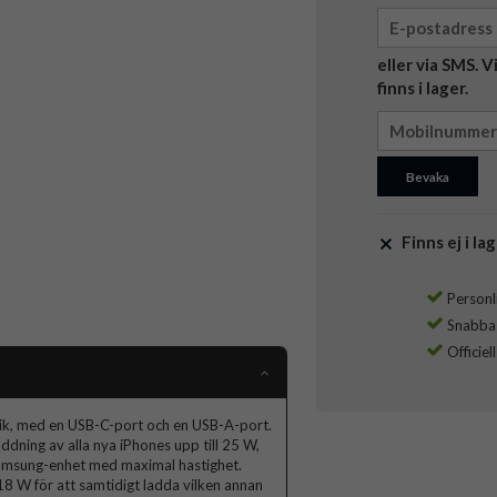
eller via SMS. 
finns i lager.
Bevaka
Finns ej i lag
Personli
Snabba l
Officiel
k, med en USB-C-port och en USB-A-port.
dning av alla nya iPhones upp till 25 W,
Samsung-enhet med maximal hastighet.
 W för att samtidigt ladda vilken annan