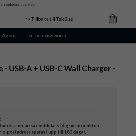
ersonlig kundservice
↪️ Tillbaka till Tele2.se
ÖVRIGT
TILLBEHÖRSPAKET
e - USB-A + USB-C Wall Charger -
t
tadress nedan så meddelar vi dig om produkten
in e-postadress sparas i upp till 180 dagar.