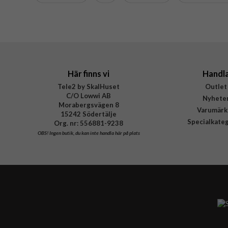
Varumärke
Tillverkarens art nr
EAN
Här finns vi
Handl
Tele2 by SkalHuset
Outlet
C/O Lowwi AB
Nyhete
Morabergsvägen 8
Varumärk
15242 Södertälje
Specialkate
Org. nr: 556881-9238
OBS!
Ingen butik, du kan inte handla här på plats