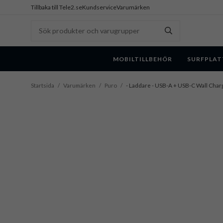
Tillbaka till Tele2.se
Kundservice
Varumärken
MOBILTILLBEHÖR
SURFPLAT
Startsida
/
Varumärken
/
Puro
/
- Laddare - USB-A + USB-C Wall Char