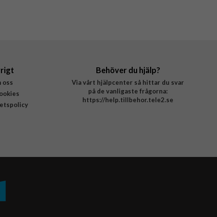
rigt
Behöver du hjälp?
 oss
Via vårt hjälpcenter så hittar du svar
på de vanligaste frågorna:
ookies
https://help.tillbehor.tele2.se
tetspolicy