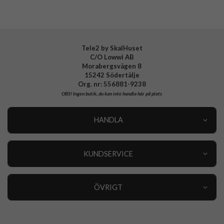
Tele2 by SkalHuset
C/O Lowwi AB
Morabergsvägen 8
15242 Södertälje
Org. nr: 556881-9238
OBS!
Ingen butik, du kan inte handla här på plats
HANDLA
Outlet
Nyheter
KUNDSERVICE
Varumärken
Kundservice
Specialkategorier
90 dagars öppet köp
ÖVRIGT
Köpevillkor
Om oss
Retur
Om cookies