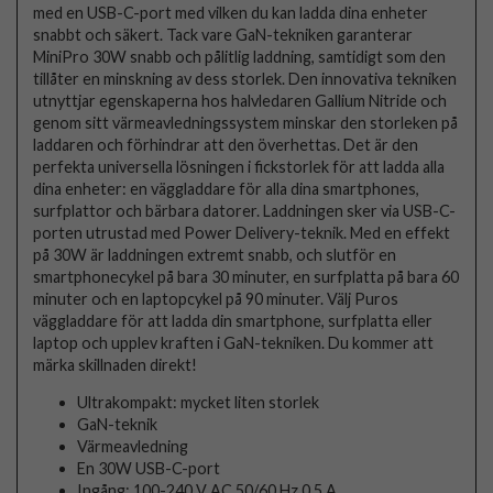
med en USB-C-port med vilken du kan ladda dina enheter
snabbt och säkert. Tack vare GaN-tekniken garanterar
MiniPro 30W snabb och pålitlig laddning, samtidigt som den
tillåter en minskning av dess storlek. Den innovativa tekniken
utnyttjar egenskaperna hos halvledaren Gallium Nitride och
genom sitt värmeavledningssystem minskar den storleken på
laddaren och förhindrar att den överhettas. Det är den
perfekta universella lösningen i fickstorlek för att ladda alla
dina enheter: en väggladdare för alla dina smartphones,
surfplattor och bärbara datorer. Laddningen sker via USB-C-
porten utrustad med Power Delivery-teknik. Med en effekt
på 30W är laddningen extremt snabb, och slutför en
smartphonecykel på bara 30 minuter, en surfplatta på bara 60
minuter och en laptopcykel på 90 minuter. Välj Puros
väggladdare för att ladda din smartphone, surfplatta eller
laptop och upplev kraften i GaN-tekniken. Du kommer att
märka skillnaden direkt!
Ultrakompakt: mycket liten storlek
GaN-teknik
Värmeavledning
En 30W USB-C-port
Ingång: 100-240 V AC 50/60 Hz 0,5 A