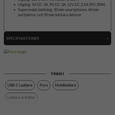
Utgång: 5V DC 3A, 9V DC 3A, 12V DC 2,5A (PD 30W)
Supersnabb laddning: 30 min smartphones, 60 min
surfplattor och 90 min bärbara datorer
SPECIFIKATIONER
Artikelnummer
96760
Produkttyp
Laddare
Egenskaper
Trådad
FINNS I
Färg
Vit
USB-C Laddare
Puro
Mobilladdare
Material
Plast
Varumärke
Puro
Laddare & Kablar
Tillverkarens art nr
PUFCMTCUSBC30WGWHI
EAN
8018417440885