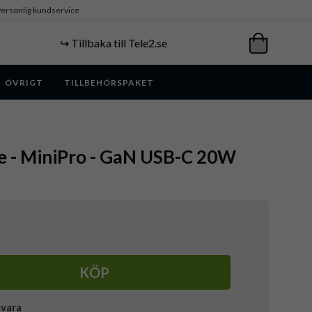
ersonlig kundservice
↪️ Tillbaka till Tele2.se
ÖVRIGT
TILLBEHÖRSPAKET
re - MiniPro - GaN USB-C 20W
KÖP
svara