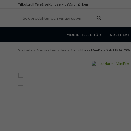
Tillbaka till Tele2.se
Kundservice
Varumärken
MOBILTILLBEHÖR
SURFPLAT
Startsida
/
Varumärken
/
Puro
/
- Laddare - MiniPro - GaN USB-C 20