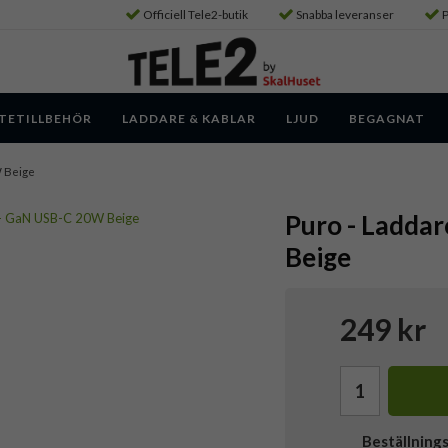
Officiell Tele2-butik
Snabba leveranser
P
TETILLBEHÖR
LADDARE & KABLAR
LJUD
BEGAGNAT
W Beige
Puro - Ladda
Beige
249 kr
Beställning