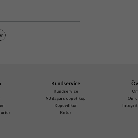
Laddare
Beige
Puro
PUFCMTCUSBC20WGBEG
ar
8018417490583
a
Kundservice
Öv
Kundservice
Om
r
90 dagars öppet köp
Om c
en
Köpevillkor
Integri
gorier
Retur