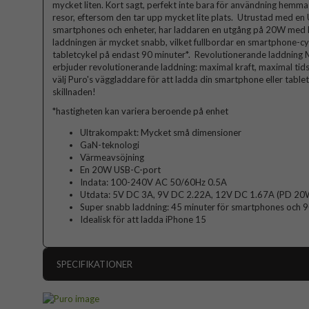
mycket liten. Kort sagt, perfekt inte bara för användning hemma
resor, eftersom den tar upp mycket lite plats. Utrustad med en U
smartphones och enheter, har laddaren en utgång på 20W med P
laddningen är mycket snabb, vilket fullbordar en smartphone-cy
tabletcykel på endast 90 minuter*. Revolutionerande laddning
erbjuder revolutionerande laddning: maximal kraft, maximal tid
välj Puro's väggladdare för att ladda din smartphone eller tab
skillnaden!
*hastigheten kan variera beroende på enhet
Ultrakompakt: Mycket små dimensioner
GaN-teknologi
Värmeavsöjning
En 20W USB-C-port
Indata: 100-240V AC 50/60Hz 0.5A
Utdata: 5V DC 3A, 9V DC 2.22A, 12V DC 1.67A (PD 20
Super snabb laddning: 45 minuter för smartphones och 90
Idealisk för att ladda iPhone 15
SPECIFIKATIONER
Artikelnummer