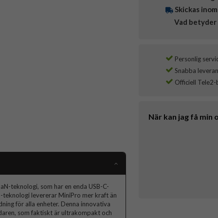
Skickas inom
Vad betyder 
Personlig servi
Snabba leverans
Officiell Tele2-
När kan jag få min 
GaN-teknologi, som har en enda USB-C-
-teknologi levererar MiniPro mer kraft än
ddning för alla enheter. Denna innovativa
daren, som faktiskt är ultrakompakt och