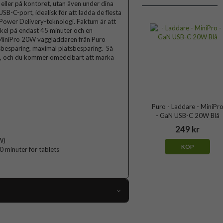
 eller på kontoret, utan även under dina
SB-C-port, idealisk för att ladda de flesta
ower Delivery-teknologi. Faktum är att
kel på endast 45 minuter och en
 MiniPro 20W väggladdaren från Puro
sbesparing, maximal platsbesparing. Så
let, och du kommer omedelbart att märka
Puro - Laddare - MiniPr
- GaN USB-C 20W Blå
249 kr
W)
KÖP
 minuter för tablets
111614