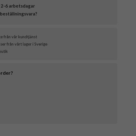
 2-6 arbetsdagar
beställningsvara?
ce från vår kundtjänst
er från vårt lager i Sverige
butik
order?