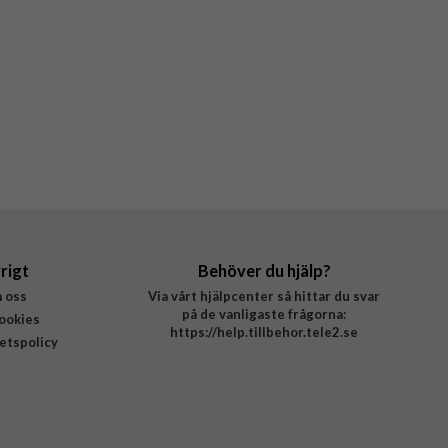
rigt
Behöver du hjälp?
 oss
Via vårt hjälpcenter så hittar du svar
på de vanligaste frågorna:
ookies
https://help.tillbehor.tele2.se
tetspolicy