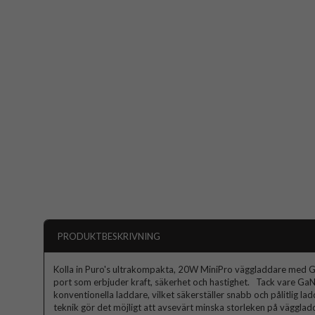
PRODUKTBESKRIVNING
Kolla in Puro's ultrakompakta, 20W MiniPro väggladdare med 
port som erbjuder kraft, säkerhet och hastighet. Tack vare GaN
konventionella laddare, vilket säkerställer snabb och pålitlig la
teknik gör det möjligt att avsevärt minska storleken på vägglad