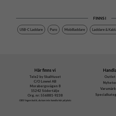
Produkttyp
Färg
FINNS I
Varumärke
Tillverkarens art nr
USB-C Laddare
Puro
Mobilladdare
Laddare & Kabl
EAN
Här finns vi
Handl
Tele2 by SkalHuset
Outlet
C/O Lowwi AB
Nyhete
Morabergsvägen 8
Varumärk
15242 Södertälje
Specialkate
Org. nr: 556881-9238
OBS!
Ingen butik, du kan inte handla här på plats