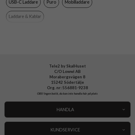
USB-C Laddare
Puro
Mobilladdare
Tillverkarens art nr
PUTCUSBAC25WDYKCCWHI
EAN
8018417498664
Laddare & Kablar
Tele2 by SkalHuset
C/O Lowwi AB
Morabergsvägen 8
15242 Södertälje
Org. nr: 556881-9238
OBS!
Ingen butik, du kan inte handla här på plats
HANDLA
Outlet
Nyheter
KUNDSERVICE
Varumärken