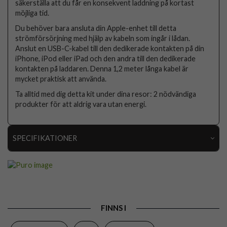
säkerställa att du får en konsekvent laddning på kortast
möjliga tid.
Du behöver bara ansluta din Apple-enhet till detta
strömförsörjning med hjälp av kabeln som ingår i lådan.
Anslut en USB-C-kabel till den dedikerade kontakten på din
iPhone, iPod eller iPad och den andra till den dedikerade
kontakten på laddaren. Denna 1,2 meter långa kabel är
mycket praktisk att använda.
Ta alltid med dig detta kit under dina resor: 2 nödvändiga
produkter för att aldrig vara utan energi.
SPECIFIKATIONER
Artikelnummer
111507
Produkttyp
Kabel, Laddare
Färg
Vit
FINNS I
Varumärke
Puro