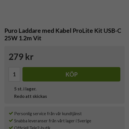
Puro Laddare med Kabel ProLite Kit USB-C
25W 1.2m Vit
279 kr
KÖP
5
st. i lager.
Redo att skickas
Personlig service från vår kundtjänst
Snabba leveranser från vårt lager i Sverige
Officiell Tele2-butik