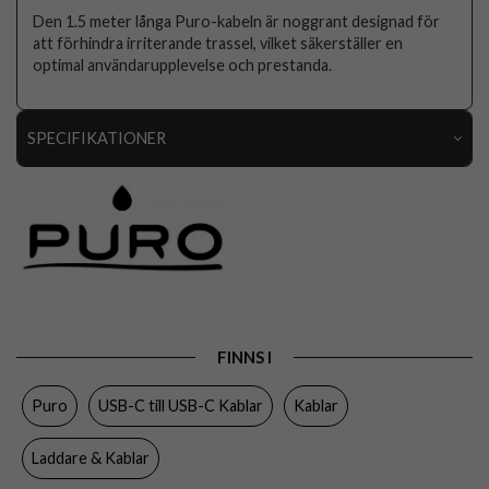
Den 1.5 meter långa Puro-kabeln är noggrant designad för
att förhindra irriterande trassel, vilket säkerställer en
optimal användarupplevelse och prestanda.
SPECIFIKATIONER
Artikelnummer
112325
Produkttyp
Kabel
Färg
Blå
Varumärke
Puro
Tillverkarens art nr
PUCCCICON15MTBLUE17
FINNS I
EAN
8018417528811
Puro
USB-C till USB-C Kablar
Kablar
Laddare & Kablar