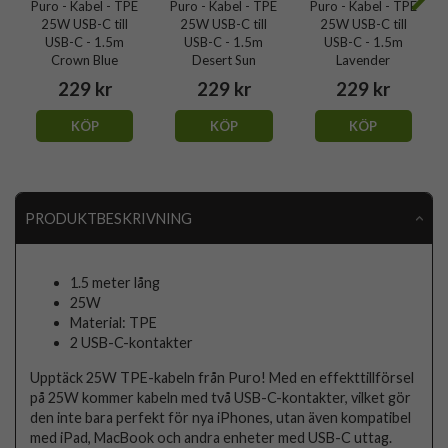
Puro - Kabel - TPE
Puro - Kabel - TPE
Puro - Kabel - TPE
25W USB-C till
25W USB-C till
25W USB-C till
USB-C - 1.5m
USB-C - 1.5m
USB-C - 1.5m
Crown Blue
Desert Sun
Lavender
229 kr
229 kr
229 kr
KÖP
KÖP
KÖP
PRODUKTBESKRIVNING
1.5 meter lång
25W
Material: TPE
2 USB-C-kontakter
Upptäck 25W TPE-kabeln från Puro! Med en effekttillförsel
på 25W kommer kabeln med två USB-C-kontakter, vilket gör
den inte bara perfekt för nya iPhones, utan även kompatibel
med iPad, MacBook och andra enheter med USB-C uttag.