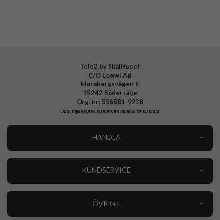
Tele2 by SkalHuset
C/O Lowwi AB
Morabergsvägen 8
15242 Södertälje
Org. nr: 556881-9238
OBS!
Ingen butik, du kan inte handla här på plats
HANDLA
Outlet
Nyheter
KUNDSERVICE
Varumärken
Kundservice
Specialkategorier
90 dagars öppet köp
ÖVRIGT
Köpevillkor