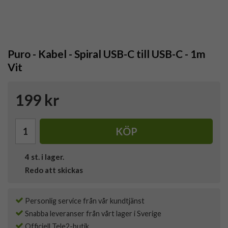
Puro - Kabel - Spiral USB-C till USB-C - 1m
Vit
199 kr
KÖP
4
st. i lager.
Redo att skickas
Personlig service från vår kundtjänst
Snabba leveranser från vårt lager i Sverige
Officiell Tele2-butik