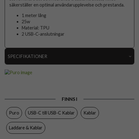
säkerställer en optimal användarupplevelse och prestanda.
1 meter lång
25w
Material: TPU
2 USB-C-anslutningar
SPECIFIKATIONER
Artikelnummer
111577
Produkttyp
Kabel
Färg
Vit
FINNS I
Varumärke
Puro
Puro
USB-C till USB-C Kablar
Kablar
Tillverkarens art nr
PUCCC25WSPWHI
EAN
8018417498800
Laddare & Kablar