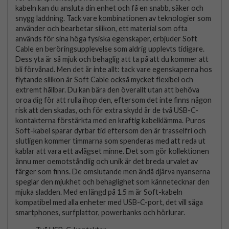
kabeln kan du ansluta din enhet och få en snabb, säker och
snygg laddning. Tack vare kombinationen av teknologier som
använder och bearbetar silikon, ett material som ofta
används för sina höga fysiska egenskaper, erbjuder Soft
Cable en beröringsupplevelse som aldrig upplevts tidigare.
Dess yta är så mjuk och behaglig att ta på att du kommer att
bli förvånad. Men det är inte allt: tack vare egenskaperna hos
flytande silikon är Soft Cable också mycket flexibel och
extremt hållbar. Du kan bära den överallt utan att behöva
oroa dig för att rulla ihop den, eftersom det inte finns någon
risk att den skadas, och för extra skydd är de två USB-C-
kontakterna förstärkta med en kraftig kabelklämma. Puros
Soft-kabel sparar dyrbar tid eftersom den är trasselfri och
slutligen kommer timmarna som spenderas med att reda ut
kablar att vara ett avlägset minne. Det som gör kollektionen
ännu mer oemotståndlig och unik är det breda urvalet av
färger som finns. De omslutande men ändå djärva nyanserna
speglar den mjukhet och behaglighet som kännetecknar den
mjuka sladden. Med en längd på 1.5 m är Soft-kabeln
kompatibel med alla enheter med USB-C-port, det vill säga
smartphones, surfplattor, powerbanks och hörlurar.