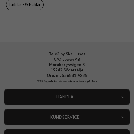
Varumärke
Puro
Laddare & Kablar
Tillverkarens art nr
PUUSBCUSBCICONBLK
EAN
8018417440984
Tele2 by SkalHuset
C/O Lowwi AB
Morabergsvägen 8
15242 Södertälje
Org. nr: 556881-9238
OBS!
Ingen butik, du kan inte handla här på plats
HANDLA
Outlet
Nyheter
KUNDSERVICE
Varumärken
Kundservice
Specialkategorier