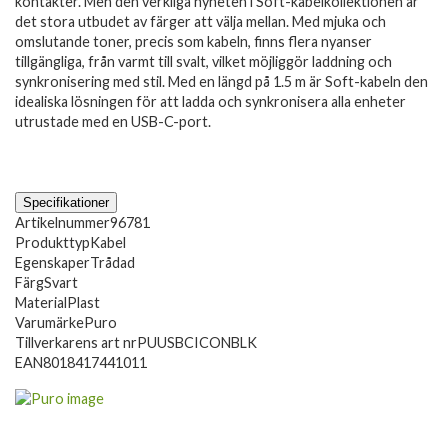
kontakter. Men den verkliga nyheten i Soft-kabelkollektionen är
det stora utbudet av färger att välja mellan. Med mjuka och
omslutande toner, precis som kabeln, finns flera nyanser
tillgängliga, från varmt till svalt, vilket möjliggör laddning och
synkronisering med stil. Med en längd på 1.5 m är Soft-kabeln den
idealiska lösningen för att ladda och synkronisera alla enheter
utrustade med en USB-C-port.
Specifikationer
Artikelnummer
96781
Produkttyp
Kabel
Egenskaper
Trådad
Färg
Svart
Material
Plast
Varumärke
Puro
Tillverkarens art nr
PUUSBCICONBLK
EAN
8018417441011