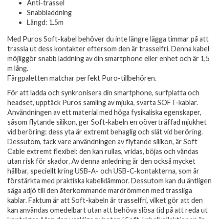
Anti-trassel
Snabbladdning
Längd: 1.5m
Med Puros Soft-kabel behöver du inte längre lägga timmar på att
trassla ut dess kontakter eftersom den är trasselfri. Denna kabel
möjliggör snabb laddning av din smartphone eller enhet och är 1,5
m lång.
Färgpaletten matchar perfekt Puro-tillbehören.
För att ladda och synkronisera din smartphone, surfplatta och
headset, upptäck Puros samling av mjuka, svarta SOFT-kablar.
Användningen av ett material med höga fysikaliska egenskaper,
såsom flytande silikon, ger Soft-kabeln en oöverträffad mjukhet
vid beröring: dess yta är extremt behaglig och slät vid beröring.
Dessutom, tack vare användningen av flytande silikon, är Soft
Cable extremt flexibel: den kan rullas, vridas, böjas och vändas
utan risk för skador. Av denna anledning är den också mycket
hållbar, speciellt kring USB-A- och USB-C-kontakterna, som är
förstärkta med praktiska kabelklämmor. Dessutom kan du äntligen
säga adjö till den återkommande mardrömmen med trassliga
kablar. Faktum är att Soft-kabeln är trasselfri, vilket gör att den
kan användas omedelbart utan att behöva slösa tid på att reda ut