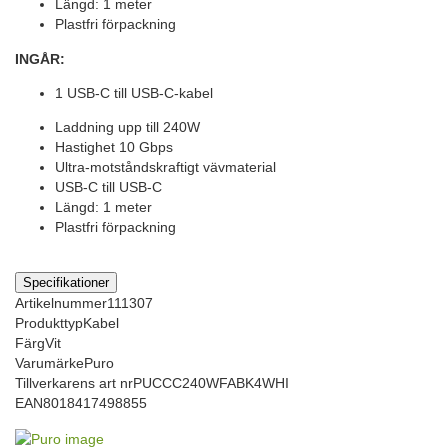
Längd: 1 meter
Plastfri förpackning
INGÅR:
1 USB-C till USB-C-kabel
Laddning upp till 240W
Hastighet 10 Gbps
Ultra-motståndskraftigt vävmaterial
USB-C till USB-C
Längd: 1 meter
Plastfri förpackning
Specifikationer
Artikelnummer
111307
Produkttyp
Kabel
Färg
Vit
Varumärke
Puro
Tillverkarens art nr
PUCCC240WFABK4WHI
EAN
8018417498855