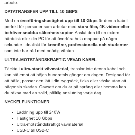
arbete.
DATATRANSFER UPP TILL 10 GBPS
Med en
överföringshastighet upp till 10 Gbps
är denna kabel
perfekt för personer som arbetar med
stora filer, 4K-videor eller
behöver snabba säkerhetskopior
. Anslut den till en extern
hårddisk eller din PC för att överföra hela mappar på några
sekunder. Idealiskt för
kreatörer, professionella och studenter
som inte har råd med onödig väntan.
ULTRA-MOTSTÅNDSKRAFTIG VEVAD KABEL
Täckta i
ultra-starkt vävmaterial
, trasslar inte denna kabel och
kan stå emot att böjas hundratals gånger om dagen. Designad för
att hålla, passar den lätt i din ryggsäck, ficka eller väska utan att
någonsin skadas. Oavsett om du är på språng eller hemma kan
du räkna med en solid, pålitlig anslutning varje dag.
NYCKELFUNKTIONER
Laddning upp till 240W
Hastighet 10 Gbps
Ultra-motståndskraftigt vävmaterial
USB-C till USB-C