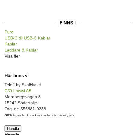
FINNS I
Puro
USB-C till USB-C Kablar
Kablar
Laddare & Kablar
Visa fler
Här finns vi
Tele2 by SkalHuset
C/O Lowwi AB
Morabergsvägen 8
15242 Södertälje
Org. nr: 556881-9238
OBS!
Ingen butik, du kan inte handla här på plats
Handla
Handla