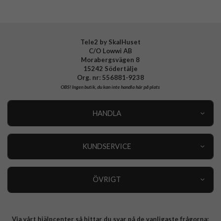
Tillverkarens art nr
PUAW44TRIALGREY
EAN
8018417476716
Tele2 by SkalHuset
C/O Lowwi AB
Morabergsvägen 8
15242 Södertälje
Org. nr: 556881-9238
OBS!
Ingen butik, du kan inte handla här på plats
HANDLA
Outlet
Nyheter
KUNDSERVICE
Varumärken
Kundservice
Specialkategorier
90 dagars öppet köp
ÖVRIGT
Köpevillkor
Om oss
Retur
Om cookies
Via vårt hjälpcenter så hittar du svar på de vanligaste frågorna:
Integritetspolicy