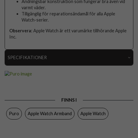
Andningsbar konstruktion som fungerar bra även vid
varmt väder.
Tillgänglig för reparationsändamål för alla Apple
Watch-serier.
Observera:
Apple Watch är ett varumärke tillhörande Apple
Inc.
SPECIFIKATIONER
Artikelnummer
111259
Passar
Apple Watch 44mm, Apple Watch 45mm, Apple
till
Watch 46mm
Produkttyp
Armband
FINNS I
Färg
Grå
Puro
Apple Watch Armband
Apple Watch
Material
Nylon
Varumärke
Puro