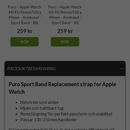
Puro - Apple Watch
Puro - Apple Watch
44/45/46mm/Ultra
44/45/46mm/Ultra
49mm - Armband -
49mm - Armband -
Sport Band - Blå
Sport Band - Vit
259 kr
259 kr
KÖP
KÖP
PRODUKTBESKRIVNING
Puro Sport Band Replacement strap for Apple
Watch
Nylonrem som andas
Mjukt och tvättbart tyg
Remstängning för perfekt passform och stabilitet
Passar 130–210 mm handleder
Nylonarmbandet från Puro är det perfekta tillbehöret att