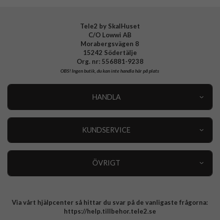
EAN
8018417441394
Tele2 by SkalHuset
C/O Lowwi AB
Morabergsvägen 8
15242 Södertälje
Org. nr: 556881-9238
OBS!
Ingen butik, du kan inte handla här på plats
HANDLA
Outlet
Nyheter
KUNDSERVICE
Varumärken
Kundservice
Specialkategorier
90 dagars öppet köp
ÖVRIGT
Köpevillkor
Om oss
Retur
Om cookies
Via vårt hjälpcenter så hittar du svar på de vanligaste frågorna:
Integritetspolicy
https://help.tillbehor.tele2.se