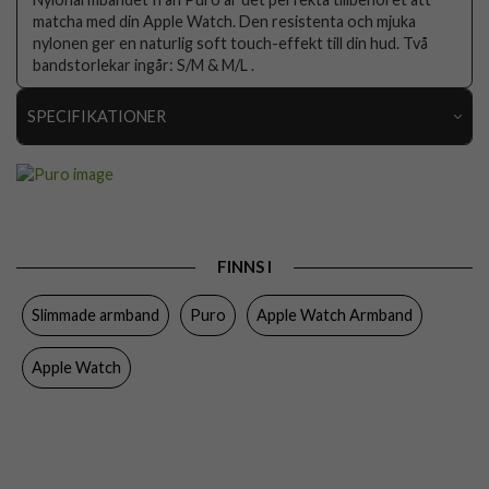
matcha med din Apple Watch. Den resistenta och mjuka
nylonen ger en naturlig soft touch-effekt till din hud. Två
bandstorlekar ingår: S/M & M/L .
SPECIFIKATIONER
Artikelnummer
52791
Passar
Apple Watch 44mm, Apple Watch 45mm, Apple
till
Watch 46mm
Produkttyp
Armband
FINNS I
Egenskaper
Slimmad, Trådlös laddning-kompatibel
Slimmade armband
Puro
Apple Watch Armband
Färg
Svart
Apple Watch
Material
Nylon
Varumärke
Puro
Tillverkarens art nr
PUSPORTAW44BLK