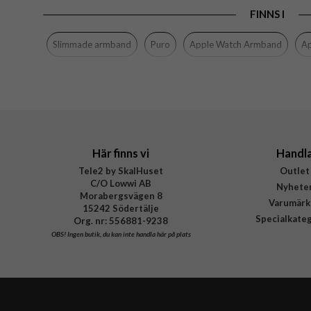
FINNS I
Slimmade armband
Puro
Apple Watch Armband
Ap
Här finns vi
Handl
Tele2 by SkalHuset
Outlet
C/O Lowwi AB
Nyhete
Morabergsvägen 8
Varumärk
15242 Södertälje
Specialkate
Org. nr: 556881-9238
OBS!
Ingen butik, du kan inte handla här på plats