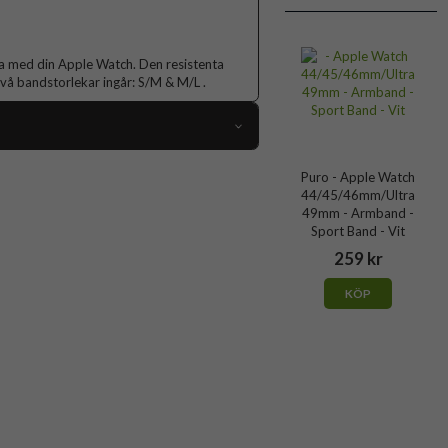
ha med din Apple Watch. Den resistenta
 Två bandstorlekar ingår: S/M & M/L .
52789
Puro - Apple Watch
44/45/46mm/Ultra
 Apple Watch 45mm, Apple Watch 46mm
49mm - Armband -
Armband
Sport Band - Vit
259 kr
Slimmad, Trådlös laddning-kompatibel
Blå
KÖP
Nylon
Puro
PUSPORTAW44BLUE
8018417441400