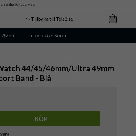
ersonlig kundservice
↪️ Tillbaka till Tele2.se
ÖVRIGT
TILLBEHÖRSPAKET
 Watch 44/45/46mm/Ultra 49mm
port Band - Blå
KÖP
svara