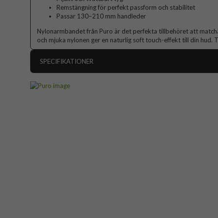
Remstängning för perfekt passform och stabilitet
Passar 130–210 mm handleder
Nylonarmbandet från Puro är det perfekta tillbehöret att matc
och mjuka nylonen ger en naturlig soft touch-effekt till din hud.
SPECIFIKATIONER
Artikelnummer
Passar till
Apple Watch 44mm,
Produkttyp
Egenskaper
Färg
Material
Varumärke
Tillverkarens art nr
EAN