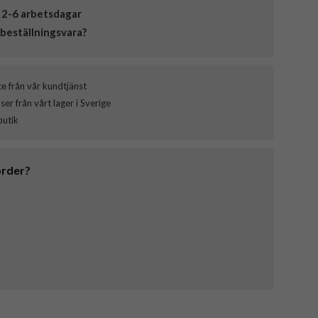
 2-6 arbetsdagar
beställningsvara?
ce från vår kundtjänst
er från vårt lager i Sverige
butik
order?