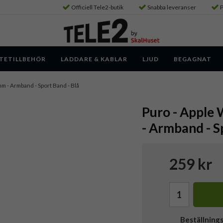
Officiell Tele2-butik
Snabba leveranser
P
TETILLBEHÖR
LADDARE & KABLAR
LJUD
BEGAGNAT
 - Armband - Sport Band - Blå
Puro - Apple
- Armband - S
259 kr
Beställning