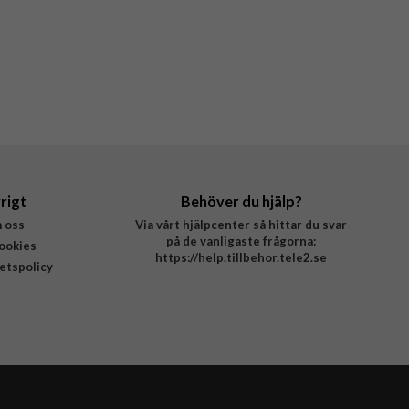
rigt
Behöver du hjälp?
 oss
Via vårt hjälpcenter så hittar du svar
på de vanligaste frågorna:
ookies
https://help.tillbehor.tele2.se
tetspolicy