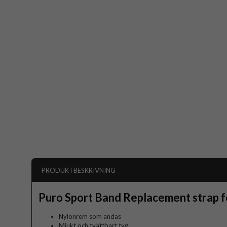
PRODUKTBESKRIVNING
Puro Sport Band Replacement strap 
Nylonrem som andas
Mjukt och tvättbart tyg