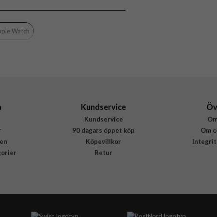
ple Watch
a
Kundservice
Öv
Kundservice
Om
r
90 dagars öppet köp
Om c
en
Köpevillkor
Integri
gorier
Retur