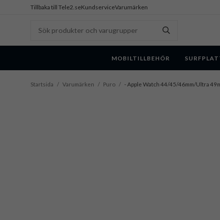
Tillbaka till Tele2.se
Kundservice
Varumärken
MOBILTILLBEHÖR
SURFPLAT
Startsida
/
Varumärken
/
Puro
/
- Apple Watch 44/45/46mm/Ultra 49mm