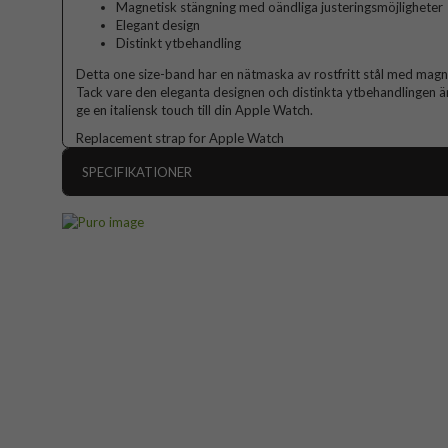
Magnetisk stängning med oändliga justeringsmöjligheter
Elegant design
Distinkt ytbehandling
Detta one size-band har en nätmaska av rostfritt stål med magne
Tack vare den eleganta designen och distinkta ytbehandlingen är
ge en italiensk touch till din Apple Watch.
Replacement strap for Apple Watch
SPECIFIKATIONER
Artikelnummer
Passar till
Apple Watch 44mm,
Produkttyp
Egenskaper
Färg
Material
Varumärke
Tillverkarens art nr