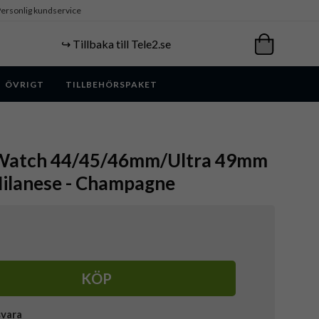
ersonlig kundservice
↪️ Tillbaka till Tele2.se
ÖVRIGT
TILLBEHÖRSPAKET
 Watch 44/45/46mm/Ultra 49mm
Milanese - Champagne
KÖP
svara