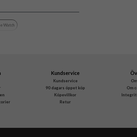
8018417476662
le Watch
a
Kundservice
Öv
Kundservice
Om
r
90 dagars öppet köp
Om c
en
Köpevillkor
Integri
gorier
Retur