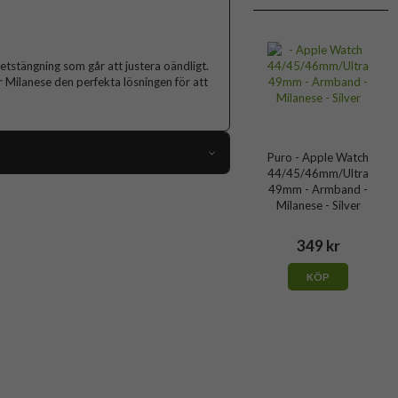
tstängning som går att justera oändligt.
 Milanese den perfekta lösningen för att
Puro - Apple Watch
44/45/46mm/Ultra
111249
49mm - Armband -
Milanese - Silver
 Apple Watch 45mm, Apple Watch 46mm
349 kr
Armband
Magnetstängning
KÖP
Guld
Rostfritt stål
Puro
PUMILAW44CHMP