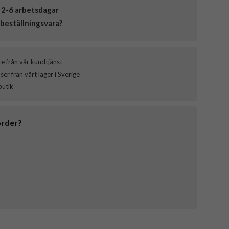
 2-6 arbetsdagar
beställningsvara?
ce från vår kundtjänst
er från vårt lager i Sverige
butik
order?