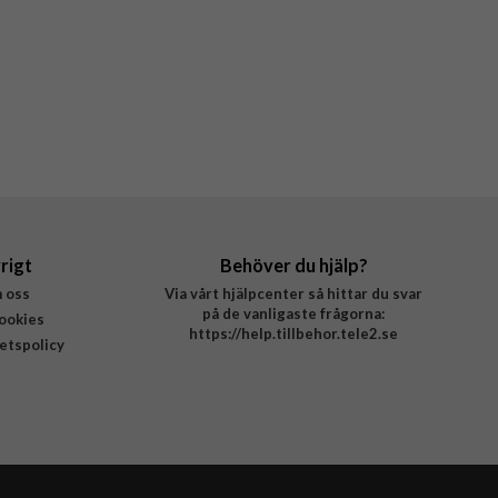
rigt
Behöver du hjälp?
 oss
Via vårt hjälpcenter så hittar du svar
på de vanligaste frågorna:
ookies
https://help.tillbehor.tele2.se
tetspolicy