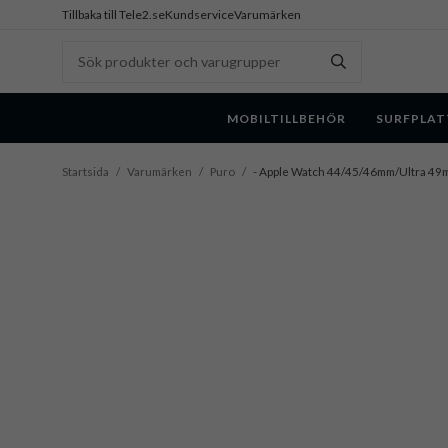
Tillbaka till Tele2.se
Kundservice
Varumärken
MOBILTILLBEHÖR
SURFPLAT
Startsida
/
Varumärken
/
Puro
/
- Apple Watch 44/45/46mm/Ultra 49