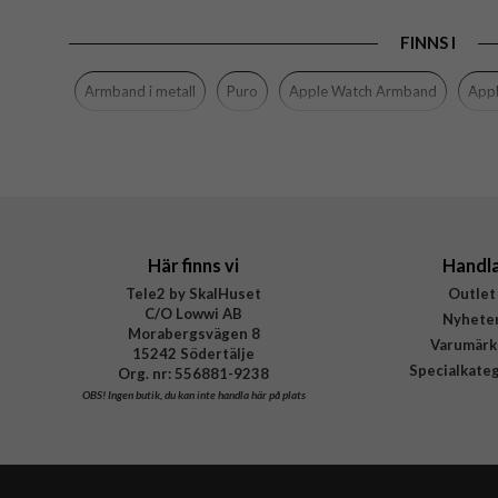
EAN
FINNS I
Armband i metall
Puro
Apple Watch Armband
App
Här finns vi
Handl
Tele2 by SkalHuset
Outlet
C/O Lowwi AB
Nyhete
Morabergsvägen 8
Varumärk
15242 Södertälje
Specialkate
Org. nr: 556881-9238
OBS!
Ingen butik, du kan inte handla här på plats