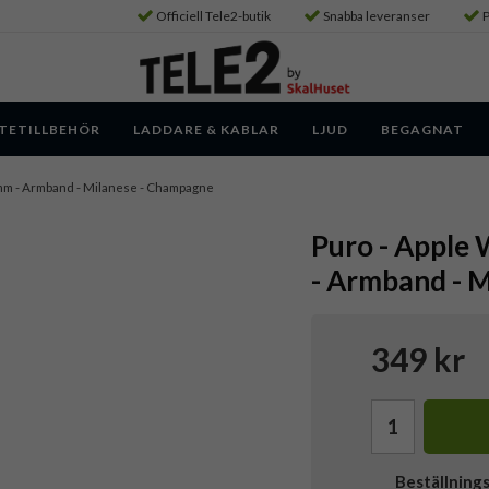
Officiell Tele2-butik
Snabba leveranser
P
TETILLBEHÖR
LADDARE & KABLAR
LJUD
BEGAGNAT
mm - Armband - Milanese - Champagne
Puro - Apple
- Armband - 
349 kr
Beställning