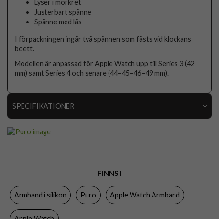
Lyser i mörkret
Justerbart spänne
Spänne med lås
I förpackningen ingår två spännen som fästs vid klockans
boett.
Modellen är anpassad för Apple Watch upp till Series 3 (42
mm) samt Series 4 och senare (44–45–46–49 mm).
SPECIFIKATIONER
Artikelnummer
112316
Passar
Apple Watch 44mm, Apple Watch 45mm, Apple
till
Watch 46mm
Produkttyp
Armband
FINNS I
Färg
Blå
Armband i silikon
Puro
Apple Watch Armband
Material
Silikon
Apple Watch