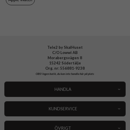
Varumärke
Puro
Tillverkarens art nr
PUAW44AURALBL
EAN
8018417533822
Tele2 by SkalHuset
C/O Lowwi AB
Morabergsvägen 8
15242 Södertälje
Org. nr: 556881-9238
OBS!
Ingen butik, du kan inte handla här på plats
HANDLA
Outlet
Nyheter
KUNDSERVICE
Varumärken
Kundservice
Specialkategorier
90 dagars öppet köp
ÖVRIGT