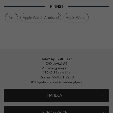
Produkttyp
Armband
FINNS I
Färg
Blå
Puro
Apple Watch Armband
Apple Watch
Material
Konstläder
Varumärke
Puro
Tillverkarens art nr
PUAW44ECLASSICLBLUE
EAN
8018417448928
Tele2 by SkalHuset
C/O Lowwi AB
Morabergsvägen 8
15242 Södertälje
Org. nr: 556881-9238
OBS!
Ingen butik, du kan inte handla här på plats
HANDLA
Outlet
Nyheter
KUNDSERVICE