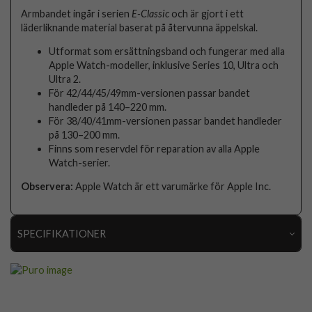
Armbandet ingår i serien
E-Classic
och är gjort i ett
läderliknande material baserat på återvunna äppelskal.
Utformat som ersättningsband och fungerar med alla
Apple Watch-modeller, inklusive Series 10, Ultra och
Ultra 2.
För 42/44/45/49mm-versionen passar bandet
handleder på 140–220 mm.
För 38/40/41mm-versionen passar bandet handleder
på 130–200 mm.
Finns som reservdel för reparation av alla Apple
Watch-serier.
Observera:
Apple Watch är ett varumärke för Apple Inc.
SPECIFIKATIONER
Artikelnummer
111239
Passar
Apple Watch 44mm, Apple Watch 45mm, Apple
till
Watch 46mm