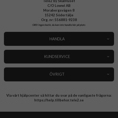
Tele2 by SkalHuset
C/O Lowwi AB
Morabergsvägen 8
15242 Södertälje
Org. nr: 556881-9238
OBS!
Ingen butik, du kan inte handla här på plats
HANDLA
Outlet
Nyheter
KUNDSERVICE
Varumärken
Kundservice
Specialkategorier
90 dagars öppet köp
ÖVRIGT
Köpevillkor
Om oss
Retur
Om cookies
Via vårt hjälpcenter så hittar du svar på de vanligaste frågorna:
Integritetspolicy
https://help.tillbehor.tele2.se