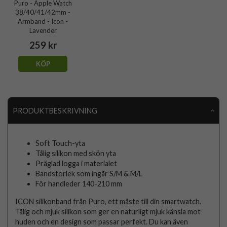
Puro - Apple Watch
38/40/41/42mm -
Armband - Icon -
Lavender
259 kr
KÖP
PRODUKTBESKRIVNING
Soft Touch-yta
Tålig silikon med skön yta
Präglad logga i materialet
Bandstorlek som ingår S/M & M/L
För handleder 140-210 mm
ICON silikonband från Puro, ett måste till din smartwatch.
Tålig och mjuk silikon som ger en naturligt mjuk känsla mot
huden och en design som passar perfekt. Du kan även