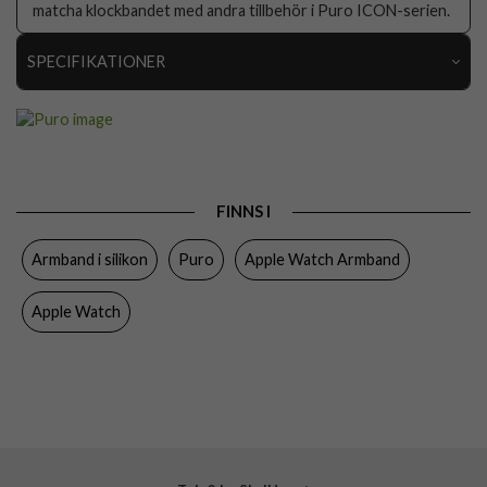
matcha klockbandet med andra tillbehör i Puro ICON-serien.
SPECIFIKATIONER
Artikelnummer
111247
Passar
Apple Watch 38mm, Apple Watch 40mm, Apple
till
Watch 41mm, Apple Watch 42mm
Produkttyp
Armband
FINNS I
Färg
Grön
Armband i silikon
Puro
Apple Watch Armband
Material
Silikon
Apple Watch
Varumärke
Puro
Tillverkarens art nr
PUICNAW40GRN
EAN
8018417490705