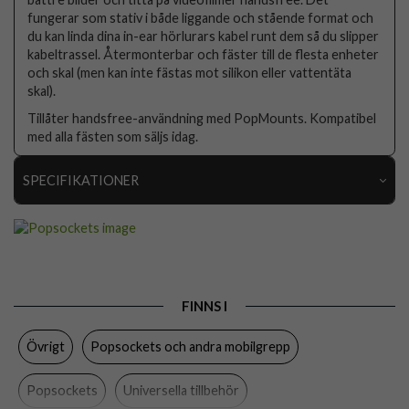
fungerar som stativ i både liggande och stående format och
du kan linda dina in-ear hörlurars kabel runt dem så du slipper
kabeltrassel. Återmonterbar och fäster till de flesta enheter
och skal (men kan inte fästas mot silikon eller vattentäta
skal).
Tillåter handsfree-användning med PopMounts. Kompatibel
med alla fästen som säljs idag.
SPECIFIKATIONER
Artikelnummer
80808
Produkttyp
Hållare
Egenskaper
Grepp/hållare
FINNS I
Färg
Flerfärgad
Övrigt
Popsockets och andra mobilgrepp
Material
Plast
Varumärke
Popsockets
Popsockets
Universella tillbehör