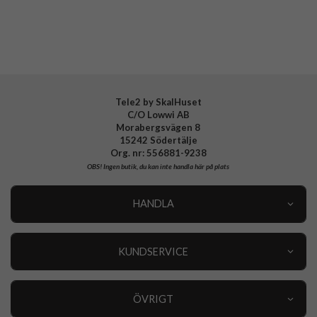
Tillverkarens art nr
800973
EAN
842978139395
Tele2 by SkalHuset
C/O Lowwi AB
Morabergsvägen 8
15242 Södertälje
Org. nr: 556881-9238
OBS!
Ingen butik, du kan inte handla här på plats
HANDLA
Outlet
Nyheter
KUNDSERVICE
Varumärken
Kundservice
Specialkategorier
90 dagars öppet köp
ÖVRIGT
Köpevillkor