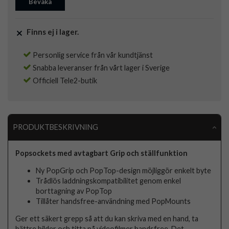
Bevaka
Finns ej i lager.
Personlig service från vår kundtjänst
Snabba leveranser från vårt lager i Sverige
Officiell Tele2-butik
PRODUKTBESKRIVNING
Popsockets med avtagbart Grip och ställfunktion
Ny PopGrip och PopTop-design möjliggör enkelt byte
Trådlös laddningskompatibilitet genom enkel
borttagning av PopTop
Tillåter handsfree-användning med PopMounts
Ger ett säkert grepp så att du kan skriva med en hand, ta
bättre bilder och titta på videofilmer handsfree. Det