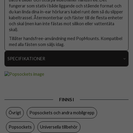
fungerar som stativ i både liggande och stående format och
du kan linda dina in-ear hörlurars kabel runt dem så du slipper
kabeltrassel. Återmonterbar och fäster till de flesta enheter
och skal (men kan inte fästas mot silikon eller vattentäta
skal).
Tillåter handsfree-användning med PopMounts. Kompatibel
med alla fästen som säljs idag.
SPECIFIKATIONER
Artikelnummer
88485
Produkttyp
Hållare
Egenskaper
Grepp/hållare
FINNS I
Färg
Flerfärgad
Övrigt
Popsockets och andra mobilgrepp
Material
Plast
Varumärke
Popsockets
Popsockets
Universella tillbehör