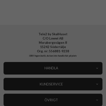
Tillverkarens art nr
804965
EAN
840173705940
Tele2 by SkalHuset
C/O Lowwi AB
Morabergsvägen 8
15242 Södertälje
Org. nr: 556881-9238
OBS!
Ingen butik, du kan inte handla här på plats
HANDLA
Outlet
Nyheter
KUNDSERVICE
Varumärken
Kundservice
Specialkategorier
90 dagars öppet köp
ÖVRIGT
Köpevillkor