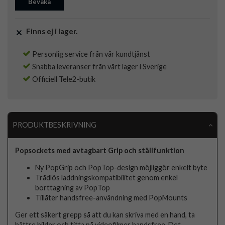
Bevaka
Finns ej i lager.
Personlig service från vår kundtjänst
Snabba leveranser från vårt lager i Sverige
Officiell Tele2-butik
PRODUKTBESKRIVNING
Popsockets med avtagbart Grip och ställfunktion
Ny PopGrip och PopTop-design möjliggör enkelt byte
Trådlös laddningskompatibilitet genom enkel
borttagning av PopTop
Tillåter handsfree-användning med PopMounts
Ger ett säkert grepp så att du kan skriva med en hand, ta
bättre bilder och titta på videofilmer handsfree. Det