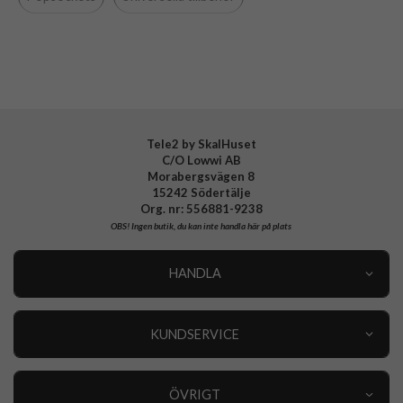
Tillverkarens art nr
808939
EAN
840173746929
Tele2 by SkalHuset
C/O Lowwi AB
Morabergsvägen 8
15242 Södertälje
Org. nr: 556881-9238
OBS!
Ingen butik, du kan inte handla här på plats
HANDLA
Outlet
Nyheter
KUNDSERVICE
Varumärken
Kundservice
Specialkategorier
90 dagars öppet köp
ÖVRIGT