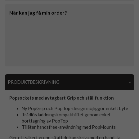
När kan jag få min order?
PRODUKTBESKRIVNING
Popsockets med avtagbart Grip och ställfunktion
Ny PopGrip och PopTop-design möjliggör enkelt byte
Trådlös laddningskompatibilitet genom enkel
borttagning av PopTop
Tillåter handsfree-användning med PopMounts
Ger ett säkert grepp så att du kan skriva med en hand, ta