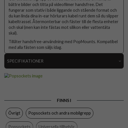
bättre bilder och titta på videofilmer handsfree. Det
fungerar som stativ i både liggande och stående format och
du kan linda dina in-ear hörlurars kabel runt dem så du slipper
kabeltrassel. Återmonterbar och fäster till de flesta enheter
och skal (men kan inte fästas mot silikon eller vattentäta
skal).
Tillåter handsfree-användning med PopMounts. Kompatibel
med alla fästen som säljs idag.
SPECIFIKATIONER
Artikelnummer
105407
Produkttyp
Hållare
Egenskaper
Grepp/hållare, Självhäftande
FINNS I
Färg
Flerfärgad
Övrigt
Popsockets och andra mobilgrepp
Material
Plast
Varumärke
Popsockets
Popsockets
Universella tillbehör