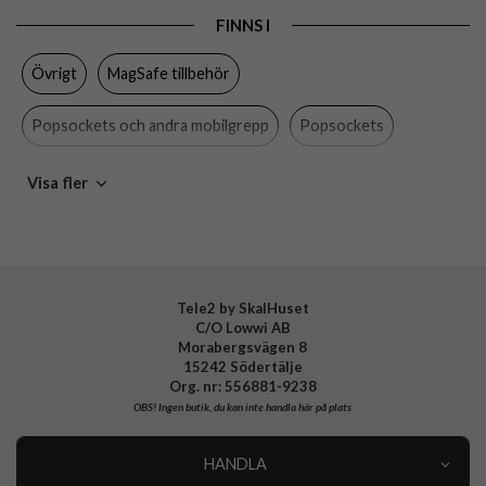
FINNS I
Färg
Röd
Övrigt
MagSafe tillbehör
Material
Plast
Varumärke
Popsockets
Popsockets och andra mobilgrepp
Popsockets
Tillverkarens art nr
806865
Universella tillbehör
Visa fler
EAN
840173741290
Tele2 by SkalHuset
C/O Lowwi AB
Morabergsvägen 8
15242 Södertälje
Org. nr: 556881-9238
OBS!
Ingen butik, du kan inte handla här på plats
HANDLA