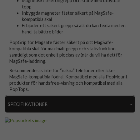
Magnetiskt telefongrepp och stativ med utbytbar
topp
Inbyggda magneter fäster säkert på MagSafe-
kompatibla skal
Erbjuder ett säkert grepp så att du kan texta med en
hand, ta bättre bilder
PopGrip för Magsafe fäster säkert på ditt MagSafe-
kompatibla skal för maximalt grepp och stativfunktion,
samtidigt som det enkelt plockas av (när du vill ha det) för
MagSafe-laddning.
Rekommenderas inte för “nakna” telefoner eller icke-
MagSafe-kompatibla fodral. Kompatibel med alla PopMount
produkter för handsfree-visning och kompatibel med alla
PopTops.
SPECIFIKATIONER
Artikelnummer
95504
Produkttyp
Hållare
Egenskaper
Grepp/hållare, MagSafe-kompatibel