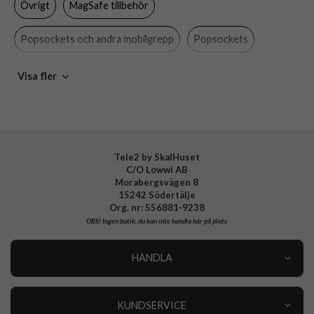
Övrigt
MagSafe tillbehör
Material
Plast
Varumärke
Popsockets
Popsockets och andra mobilgrepp
Popsockets
Tillverkarens art nr
806876
Universella tillbehör
Visa fler
EAN
840173741320
Tele2 by SkalHuset
C/O Lowwi AB
Morabergsvägen 8
15242 Södertälje
Org. nr: 556881-9238
OBS!
Ingen butik, du kan inte handla här på plats
HANDLA
Outlet
Nyheter
KUNDSERVICE