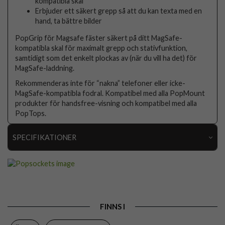
kompatibla skal
Erbjuder ett säkert grepp så att du kan texta med en
hand, ta bättre bilder
PopGrip för Magsafe fäster säkert på ditt MagSafe-
kompatibla skal för maximalt grepp och stativfunktion,
samtidigt som det enkelt plockas av (när du vill ha det) för
MagSafe-laddning.
Rekommenderas inte för “nakna” telefoner eller icke-
MagSafe-kompatibla fodral. Kompatibel med alla PopMount
produkter för handsfree-visning och kompatibel med alla
PopTops.
SPECIFIKATIONER
Artikelnummer
95507
Produkttyp
Hållare
Egenskaper
Grepp/hållare, MagSafe-kompatibel
FINNS I
Färg
Flerfärgad