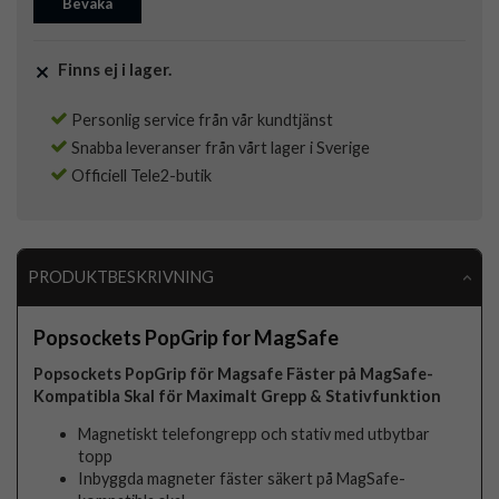
Bevaka
Finns ej i lager.
Personlig service från vår kundtjänst
Snabba leveranser från vårt lager i Sverige
Officiell Tele2-butik
PRODUKTBESKRIVNING
Popsockets PopGrip for MagSafe
Popsockets PopGrip för Magsafe Fäster på MagSafe-
Kompatibla Skal för Maximalt Grepp & Stativfunktion
Magnetiskt telefongrepp och stativ med utbytbar
topp
Inbyggda magneter fäster säkert på MagSafe-