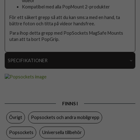
videor
Kompatibel med alla PopMount 2-produkter
För ett säkert grepp så att du kan sms:a med en hand, ta
bättre foton och titta på videor handsfree.
Para ihop detta grepp med PopSockets MagSafe Mounts
utan att ta bort PopGrip.
SPECIFIKATIONER
Artikelnummer
105382
Produkttyp
Hållare
Egenskaper
Grepp/hållare, Självhäftande
FINNS I
Färg
Lila
Övrigt
Popsockets och andra mobilgrepp
Material
Plast
Varumärke
Popsockets
Popsockets
Universella tillbehör