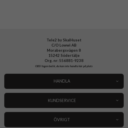
Tillverkarens art nr
806118
EAN
840173722084
Tele2 by SkalHuset
C/O Lowwi AB
Morabergsvägen 8
15242 Södertälje
Org. nr: 556881-9238
OBS!
Ingen butik, du kan inte handla här på plats
HANDLA
Outlet
Nyheter
KUNDSERVICE
Varumärken
Kundservice
Specialkategorier
90 dagars öppet köp
ÖVRIGT
Köpevillkor