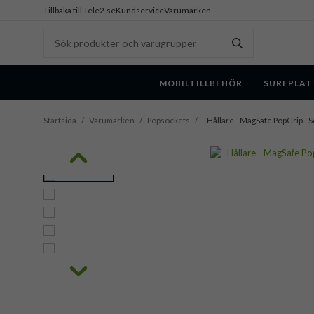
Tillbaka till Tele2.se
Kundservice
Varumärken
MOBILTILLBEHÖR
SURFPLAT
Startsida
/
Varumärken
/
Popsockets
/
- Hållare - MagSafe PopGrip - 