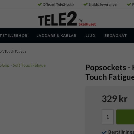
Officiell Tele2-butik
Snabba leveranser
P
TETILLBEHÖR
LADDARE & KABLAR
LJUD
BEGAGNAT
Soft Touch Fatigue
Popsockets - 
Touch Fatigu
329 kr
Beställning