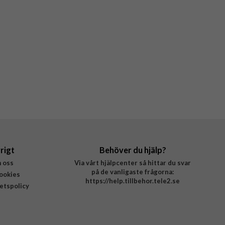
rigt
Behöver du hjälp?
 oss
Via vårt hjälpcenter så hittar du svar
på de vanligaste frågorna:
ookies
https://help.tillbehor.tele2.se
tetspolicy