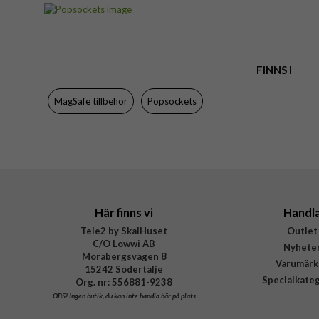
Artikelnummer
Produkttyp
Egenskaper
FINNS I
Färg
Varumärke
MagSafe tillbehör
Popsockets
Tillverkarens art nr
EAN
Här finns vi
Handl
Tele2 by SkalHuset
Outlet
C/O Lowwi AB
Nyhete
Morabergsvägen 8
Varumärk
15242 Södertälje
Specialkate
Org. nr: 556881-9238
OBS!
Ingen butik, du kan inte handla här på plats