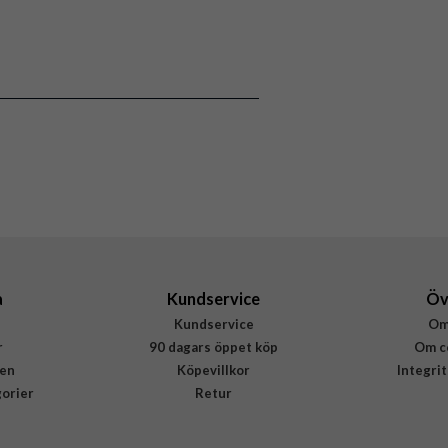
111813
Hållare
Grepp/hållare, MagSafe-kompatibel
Grön
Popsockets
807492
840173783542
a
Kundservice
Öv
Kundservice
Om
r
90 dagars öppet köp
Om c
en
Köpevillkor
Integri
gorier
Retur