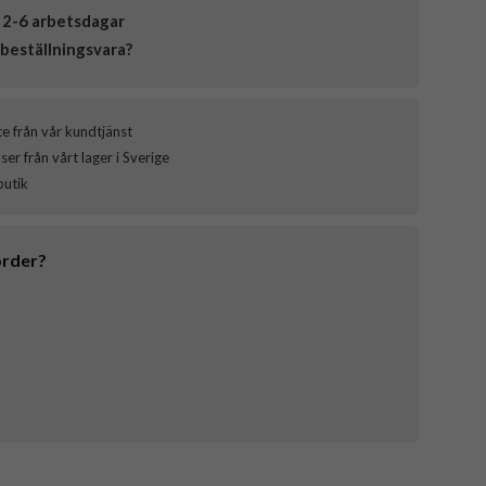
 2-6 arbetsdagar
beställningsvara?
ce från vår kundtjänst
er från vårt lager i Sverige
butik
order?