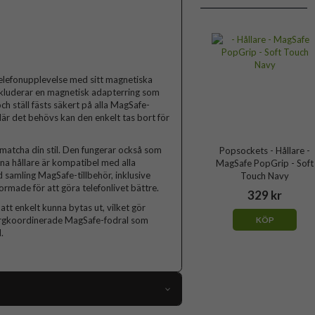
telefonupplevelse med sitt magnetiska
inkluderar en magnetisk adapterring som
h ställ fästs säkert på alla MagSafe-
När det behövs kan den enkelt tas bort för
 matcha din stil. Den fungerar också som
Popsockets - Hållare -
nna hållare är kompatibel med alla
MagSafe PopGrip - Soft
samling MagSafe-tillbehör, inklusive
Touch Navy
rmade för att göra telefonlivet bättre.
329 kr
tt enkelt kunna bytas ut, vilket gör
 färgkoordinerade MagSafe-fodral som
KÖP
.