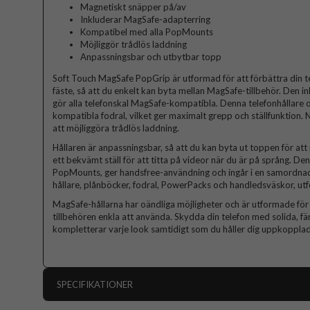
Magnetiskt snäpper på/av
Inkluderar MagSafe-adapterring
Kompatibel med alla PopMounts
Möjliggör trådlös laddning
Anpassningsbar och utbytbar topp
Soft Touch MagSafe PopGrip är utformad för att förbättra din 
fäste, så att du enkelt kan byta mellan MagSafe-tillbehör. Den 
gör alla telefonskal MagSafe-kompatibla. Denna telefonhållare oc
kompatibla fodral, vilket ger maximalt grepp och ställfunktion. 
att möjliggöra trådlös laddning.
Hållaren är anpassningsbar, så att du kan byta ut toppen för att
ett bekvämt ställ för att titta på videor när du är på språng. De
PopMounts, ger handsfree-användning och ingår i en samordnad 
hållare, plånböcker, fodral, PowerPacks och handledsväskor, utfo
MagSafe-hållarna har oändliga möjligheter och är utformade för a
tillbehören enkla att använda. Skydda din telefon med solida,
kompletterar varje look samtidigt som du håller dig uppkopplad
SPECIFIKATIONER