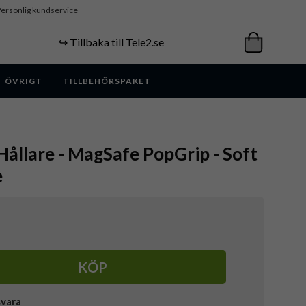
ersonlig kundservice
↪️ Tillbaka till Tele2.se
ÖVRIGT
TILLBEHÖRSPAKET
Hållare - MagSafe PopGrip - Soft
e
KÖP
svara