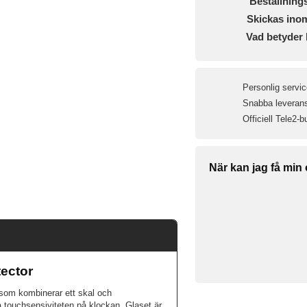
Beställning
Skickas ino
Vad betyder 
Personlig servic
Snabba leveranse
Officiell Tele2-b
När kan jag få min
ector
d som kombinerar ett skal och
 touchsensiviteten på klockan. Glaset är