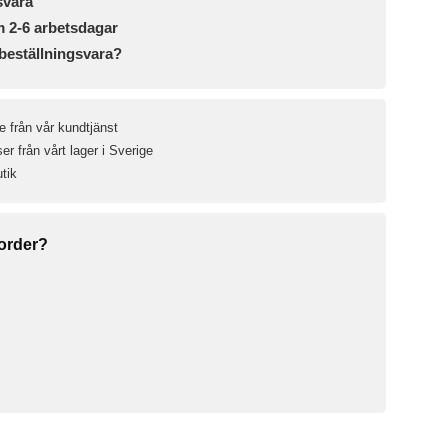
svara
m 2-6 arbetsdagar
beställningsvara?
e från vår kundtjänst
r från vårt lager i Sverige
utik
 order?