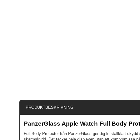
PRODUKTBESKRIVNING
PanzerGlass Apple Watch Full Body Prot
Full Body Protector från PanzerGlass ger dig kristallklart skyd
skärmskydd. Det täcker hela displayen utan att kompromissa på