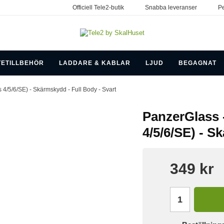
Officiell Tele2-butik
Snabba leveranser
Pe
TETILLBEHÖR
LADDARE & KABLAR
LJUD
BEGAGNAT
4/5/6/SE) - Skärmskydd - Full Body - Svart
PanzerGlass 
4/5/6/SE) - S
349 kr