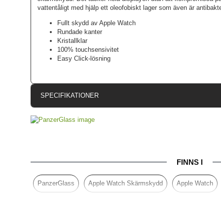
vattentåligt med hjälp ett oleofobiskt lager som även är antibakter
Fullt skydd av Apple Watch
Rundade kanter
Kristallklar
100% touchsensivitet
Easy Click-lösning
SPECIFIKATIONER
Artikelnummer
Passar till
Produkttyp
FINNS I
Egenskaper
Färg
PanzerGlass
Apple Watch Skärmskydd
Apple Watch
Material
Varumärke