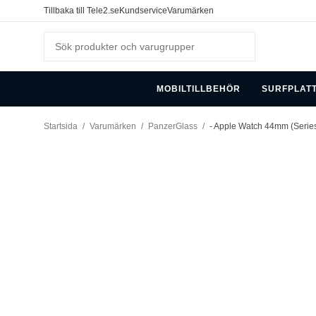
Tillbaka till Tele2.se
Kundservice
Varumärken
MOBILTILLBEHÖR
SURFPLAT
Startsida
/
Varumärken
/
PanzerGlass
/
- Apple Watch 44mm (Series 