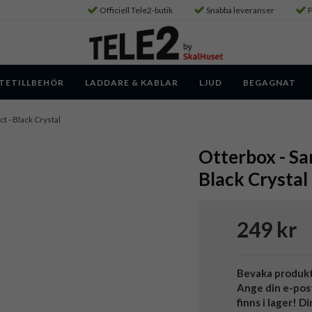
Officiell Tele2-butik
Snabba leveranser
P
TETILLBEHÖR
LADDARE & KABLAR
LJUD
BEGAGNAT
ct - Black Crystal
Otterbox - Sa
Black Crystal
249 kr
Bevaka produk
Ange din e-pos
finns i lager! D