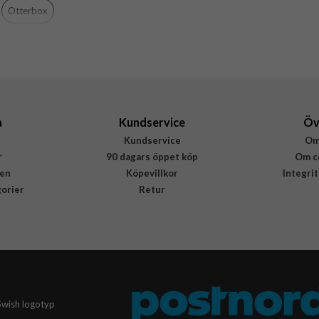
77-000450
Otterbox
840434758944
a
Kundservice
Öv
Kundservice
Om
r
90 dagars öppet köp
Om c
en
Köpevillkor
Integri
gorier
Retur