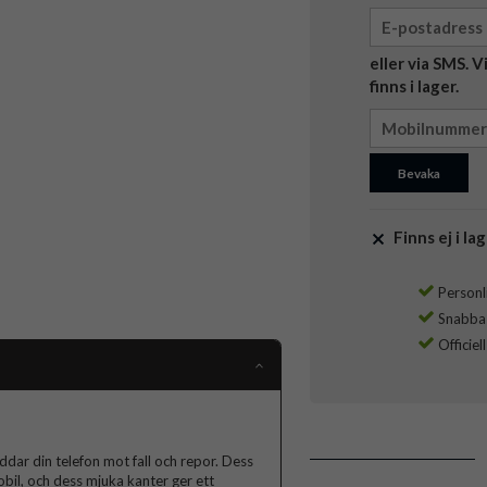
eller via SMS. 
finns i lager.
Bevaka
Finns ej i lag
Personli
Snabba l
Officiel
ddar din telefon mot fall och repor. Dess
obil, och dess mjuka kanter ger ett