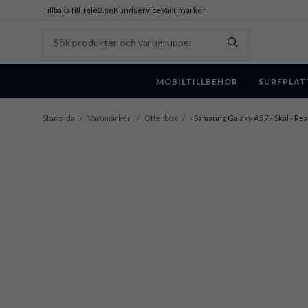
Tillbaka till Tele2.se
Kundservice
Varumärken
MOBILTILLBEHÖR
SURFPLAT
Startsida
/
Varumärken
/
Otterbox
/
- Samsung Galaxy A57 - Skal - Rea