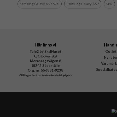
Tillverkarens art nr
Samsung Galaxy A57 Skal
Samsung Galaxy A57
Skal
EAN
Här finns vi
Handl
Tele2 by SkalHuset
Outlet
C/O Lowwi AB
Nyhete
Morabergsvägen 8
Varumärk
15242 Södertälje
Specialkate
Org. nr: 556881-9238
OBS!
Ingen butik, du kan inte handla här på plats