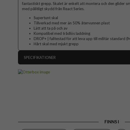
fantastiskt grepp. Skalet är enkelt att montera och den glider sm
med pålitligt skydd från React Series.
Supertunt skal
Tillverkad med mer än 50% återvunnen plast
Lätt att ta på och av
Kompatibel med trådlös laddning
DROP+ | falltestad för att leva upp till militär standar
Hårt skal med mjukt grepp
SPECIFIKATIONER
Artikelnummer
Passar till
Produkttyp
Egenskaper
Färg
Material
FINNS I
Varumärke