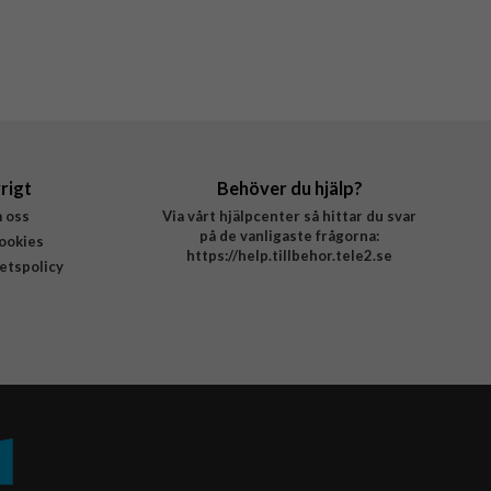
rigt
Behöver du hjälp?
 oss
Via vårt hjälpcenter så hittar du svar
på de vanligaste frågorna:
ookies
https://help.tillbehor.tele2.se
tetspolicy