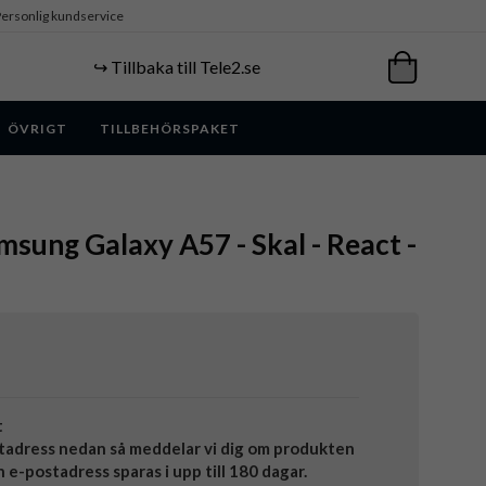
ersonlig kundservice
↪️ Tillbaka till Tele2.se
ÖVRIGT
TILLBEHÖRSPAKET
msung Galaxy A57 - Skal - React -
t
tadress nedan så meddelar vi dig om produkten
in e-postadress sparas i upp till 180 dagar.