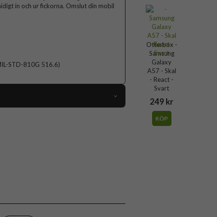
idigt in och ur fickorna. Omslut din mobil
Otterbox -
Samsung
Galaxy
d (MIL-STD-810G 516.6)
A57 - Skal
- React -
Svart
249 kr
119300
KÖP
Samsung Galaxy A57
Skal
Greppvänlig, Stöttålig
Genomskinlig, Svart
Hårdplast (PC), Mjukplast (TPU)
Otterbox