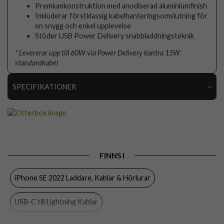
Premiumkonstruktion med anodiserad aluminiumfinish
Inkluderar förstklassig kabelhanteringsomslutning för
en snygg och enkel upplevelse
Stöder USB Power Delivery snabbladdningsteknik
* Levererar upp till 60W via Power Delivery kontra 15W
standardkabel
SPECIFIKATIONER
Artikelnummer
82993
Produkttyp
Kabel
Egenskaper
Trådad
FINNS I
Färg
Vit
iPhone SE 2022 Laddare, Kablar & Hörlurar
Material
Nylon
Varumärke
Otterbox
USB-C till Lightning Kablar
Tillverkarens art nr
78-52652