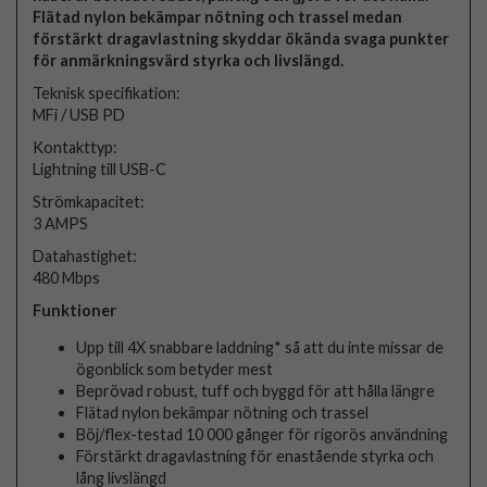
Flätad nylon bekämpar nötning och trassel medan
förstärkt dragavlastning skyddar ökända svaga punkter
för anmärkningsvärd styrka och livslängd.
Teknisk specifikation:
MFi / USB PD
Kontakttyp:
Lightning till USB-C
Strömkapacitet:
3 AMPS
Datahastighet:
480 Mbps
Funktioner
Upp till 4X snabbare laddning* så att du inte missar de
ögonblick som betyder mest
Beprövad robust, tuff och byggd för att hålla längre
Flätad nylon bekämpar nötning och trassel
Böj/flex-testad 10 000 gånger för rigorös användning
Förstärkt dragavlastning för enastående styrka och
lång livslängd