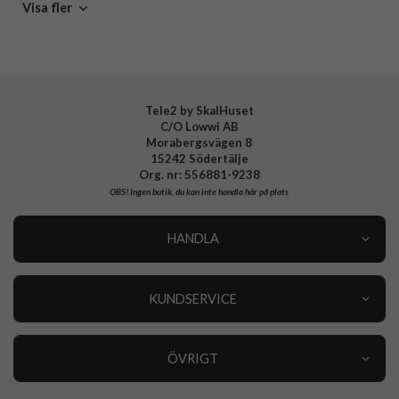
iPhone SE 2020 Laddare, Kablar & Hörlurar
Visa fler
EAN
840104218204
iPad 10.2 (gen 7/8/9) Laddare, Kablar & Hörlurar
Otterbox
iPhone 11 Laddare, Kablar & Hörlurar
Tele2 by SkalHuset
C/O Lowwi AB
iPhone 11 Pro Max Laddare, Kablar & Hörlurar
Morabergsvägen 8
15242 Södertälje
iPhone 11 Pro Laddare, Kablar & Hörlurar
Org. nr: 556881-9238
OBS!
Ingen butik, du kan inte handla här på plats
iPad Mini 2019 (gen 5) Laddare, Kablar & Hörlurar
HANDLA
iPhone Xs Laddare, Kablar & Hörlurar
Outlet
Nyheter
KUNDSERVICE
Varumärken
Kundservice
Specialkategorier
90 dagars öppet köp
ÖVRIGT
Köpevillkor
Om oss
Retur