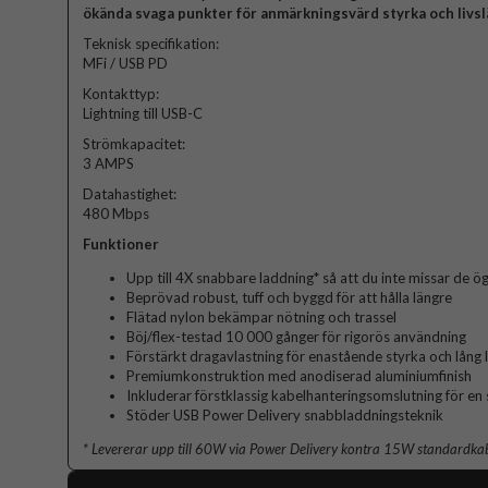
ökända svaga punkter för anmärkningsvärd styrka och livsl
Teknisk specifikation:
MFi / USB PD
Kontakttyp:
Lightning till USB-C
Strömkapacitet:
3 AMPS
Datahastighet:
480 Mbps
Funktioner
Upp till 4X snabbare laddning* så att du inte missar de 
Beprövad robust, tuff och byggd för att hålla längre
Flätad nylon bekämpar nötning och trassel
Böj/flex-testad 10 000 gånger för rigorös användning
Förstärkt dragavlastning för enastående styrka och lång 
Premiumkonstruktion med anodiserad aluminiumfinish
Inkluderar förstklassig kabelhanteringsomslutning för en
Stöder USB Power Delivery snabbladdningsteknik
* Levererar upp till 60W via Power Delivery kontra 15W standardka