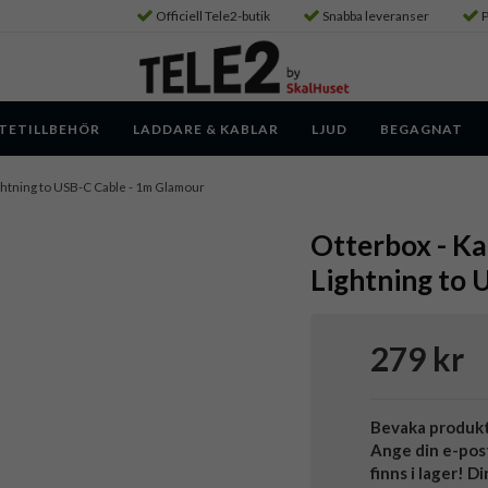
Officiell Tele2-butik
Snabba leveranser
P
TETILLBEHÖR
LADDARE & KABLAR
LJUD
BEGAGNAT
ghtning to USB-C Cable - 1m Glamour
Otterbox - Ka
Lightning to 
279 kr
Bevaka produk
Ange din e-pos
finns i lager! D