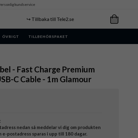
ersonlig kundservice
↪️ Tillbaka till Tele2.se
ÖVRIGT
TILLBEHÖRSPAKET
bel - Fast Charge Premium
USB-C Cable - 1m Glamour
t
tadress nedan så meddelar vi dig om produkten
in e-postadress sparas i upp till 180 dagar.