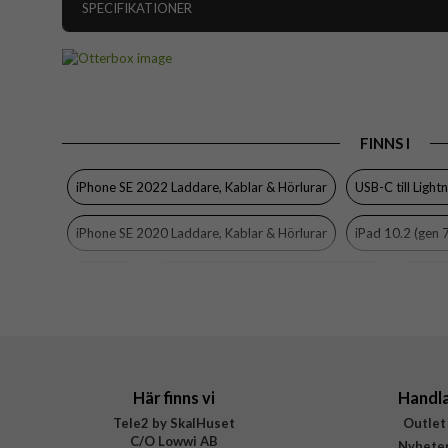
SPECIFIKATIONER
Artikelnummer
Produkttyp
Egenskaper
FINNS I
Färg
Material
iPhone SE 2022 Laddare, Kablar & Hörlurar
USB-C till Light
Varumärke
iPhone SE 2020 Laddare, Kablar & Hörlurar
iPad 10.2 (gen 
Tillverkarens art nr
EAN
Otterbox
iPhone 11 Laddare, Kablar & Hörlurar
iPhone
iPhone 11 Pro Laddare, Kablar & Hörlurar
iPad Mini 2019 (g
iPhone Xs Laddare, Kablar & Hörlurar
Här finns vi
Handl
Tele2 by SkalHuset
Outlet
C/O Lowwi AB
Nyhete