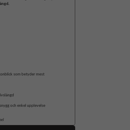
ängd.
ögonblick som betyder mest
livslängd
 snygg och enkel upplevelse
bel