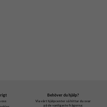
rigt
Behöver du hjälp?
 oss
Via vårt hjälpcenter så hittar du svar
på de vanligaste frågorna:
ookies