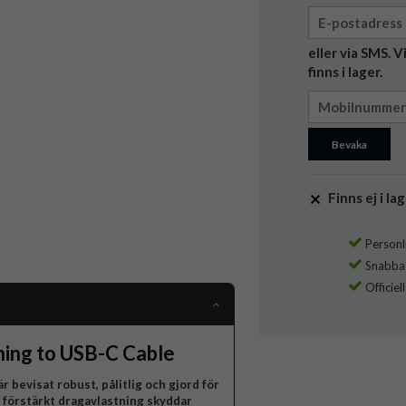
eller via SMS. 
finns i lager.
Bevaka
Finns ej i lag
Personli
Snabba l
Officiel
ning to USB-C Cable
 bevisat robust, pålitlig och gjord för
n förstärkt dragavlastning skyddar