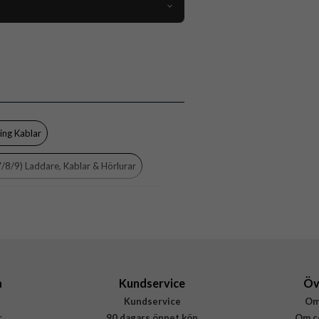
82987
Kabel
Trådad
Svart
Nylon
ning Kablar
Otterbox
7/8/9) Laddare, Kablar & Hörlurar
78-52654
840104218228
 11 Pro Max Laddare, Kablar & Hörlurar
en 5) Laddare, Kablar & Hörlurar
a
Kundservice
Öv
Kundservice
Om
r
90 dagars öppet köp
Om c