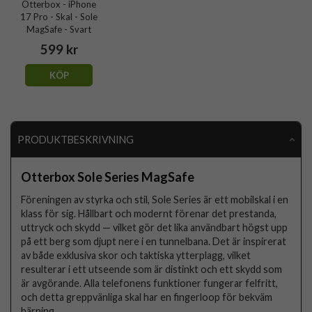
Otterbox - iPhone
17 Pro - Skal - Sole
MagSafe - Svart
599 kr
KÖP
PRODUKTBESKRIVNING
Otterbox Sole Series MagSafe
Föreningen av styrka och stil, Sole Series är ett mobilskal i en
klass för sig. Hållbart och modernt förenar det prestanda,
uttryck och skydd — vilket gör det lika användbart högst upp
på ett berg som djupt nere i en tunnelbana. Det är inspirerat
av både exklusiva skor och taktiska ytterplagg, vilket
resulterar i ett utseende som är distinkt och ett skydd som
är avgörande. Alla telefonens funktioner fungerar felfritt,
och detta greppvänliga skal har en fingerloop för bekväm
bärning.