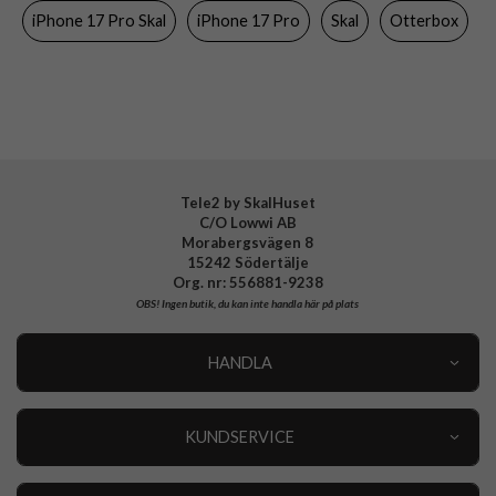
iPhone 17 Pro Skal
iPhone 17 Pro
Skal
Otterbox
Färg
Rosa
Material
Hårdplast (PC), Mjukplast (TPU), Nylon
Varumärke
Otterbox
Tillverkarens art nr
77-99407
EAN
840434733224
Tele2 by SkalHuset
C/O Lowwi AB
Morabergsvägen 8
15242 Södertälje
Org. nr: 556881-9238
OBS!
Ingen butik, du kan inte handla här på plats
HANDLA
Outlet
Nyheter
KUNDSERVICE
Varumärken
Kundservice
Specialkategorier