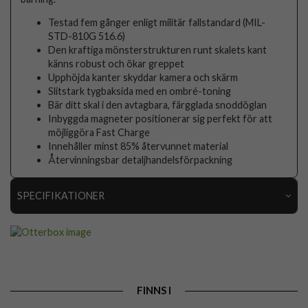
Testad fem gånger enligt militär fallstandard (MIL-
STD-810G 516.6)
Den kraftiga mönsterstrukturen runt skalets kant
känns robust och ökar greppet
Upphöjda kanter skyddar kamera och skärm
Slitstark tygbaksida med en ombré-toning
Bär ditt skal i den avtagbara, färgglada snoddöglan
Inbyggda magneter positionerar sig perfekt för att
möjliggöra Fast Charge
Innehåller minst 85% återvunnet material
Återvinningsbar detaljhandelsförpackning
SPECIFIKATIONER
Artikelnummer
119353
Passar till
iPhone 17 Pro
Produkttyp
Skal
FINNS I
Egenskaper
Handrem, MagSafe-kompatibel, Stöttålig