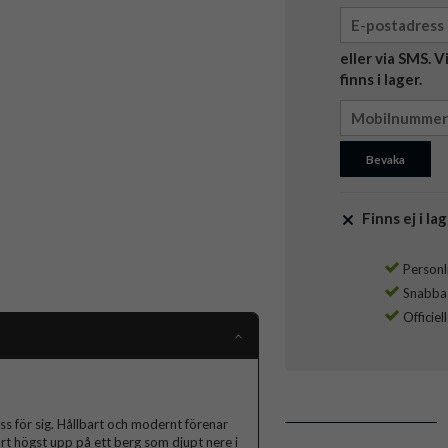
eller via SMS. 
finns i lager.
Bevaka
Finns ej i lag
Personli
Snabba l
Officiel
lass för sig. Hållbart och modernt förenar
rt högst upp på ett berg som djupt nere i