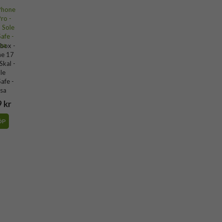
box -
ne 17
Skal -
le
afe -
sa
 kr
ÖP