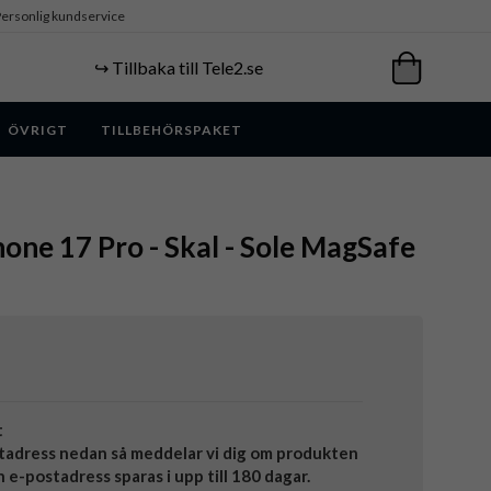
ersonlig kundservice
↪️ Tillbaka till Tele2.se
ÖVRIGT
TILLBEHÖRSPAKET
hone 17 Pro - Skal - Sole MagSafe
t
tadress nedan så meddelar vi dig om produkten
in e-postadress sparas i upp till 180 dagar.