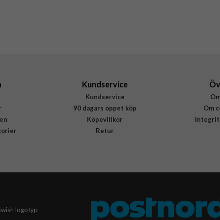
Hårdplast (PC), Mjukplast (TPU), Nylon
Otterbox
77-99405
840434733187
a
Kundservice
Öv
Kundservice
Om
r
90 dagars öppet köp
Om c
en
Köpevillkor
Integri
gorier
Retur