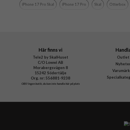
Material
iPhone 17 Pro Skal
iPhone 17 Pro
Skal
Otterbox
Varumärke
Tillverkarens art nr
EAN
Här finns vi
Handl
Tele2 by SkalHuset
Outlet
C/O Lowwi AB
Nyhete
Morabergsvägen 8
Varumärk
15242 Södertälje
Specialkate
Org. nr: 556881-9238
OBS!
Ingen butik, du kan inte handla här på plats