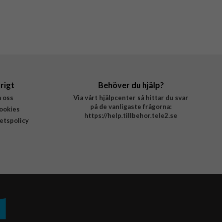
rigt
Behöver du hjälp?
 oss
Via vårt hjälpcenter så hittar du svar
på de vanligaste frågorna:
ookies
https://help.tillbehor.tele2.se
tetspolicy