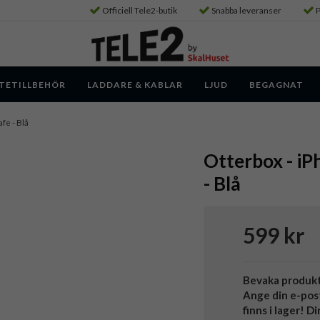
Officiell Tele2-butik
Snabba leveranser
P
TETILLBEHÖR
LADDARE & KABLAR
LJUD
BEGAGNAT
afe - Blå
Otterbox - iP
- Blå
599 kr
Bevaka produk
Ange din e-pos
finns i lager! D