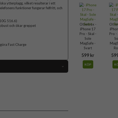
ka ytterplagg, vilket resulterar i ett
lefonens funktioner fungerar felfritt, och
810G 516.6)
Otterbox -
Otter
robust och ökar greppet
iPhone 17
iPho
Pro - Skal -
Pro - 
Sole
So
MagSafe -
MagS
ggöra Fast Charge
Svart
Ro
599 kr
599
KÖP
K
119352
iPhone 17 Pro
Skal
Handrem, MagSafe-kompatibel, Stöttålig
Blå