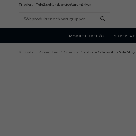
Tillbaka till Tele2.se
Kundservice
Varumärken
MOBILTILLBEHÖR
SURFPLAT
Startsida
/
Varumärken
/
Otterbox
/
- iPhone 17 Pro - Skal - Sole MagS