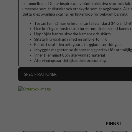
en tunnelbana. Det är inspirerat av både exklusiva skor och taktis
utseende som är distinkt och ett skydd som är avgörande. Alla te
detta greppvänliga skal har en fingerloop för bekväm bärning.
Testad fem gånger enligt militär fallstandard (MIL-STD-
Den kraftiga mönsterstrukturen runt skalets kant känns 
Upphöjda kanter skyddar kamera och skärm
Slitstark tygbaksida med en ombré-toning
Bär ditt skal i den avtagbara, färgglada snoddöglan
Inbyggda magneter positionerar sig perfekt för att möjli
Innehåller minst 85% återvunnet material
Återvinningsbar detaljhandelsförpackning
SPECIFIKATIONER
Artikelnummer
Passar till
Produkttyp
Egenskaper
FINNS I
Färg