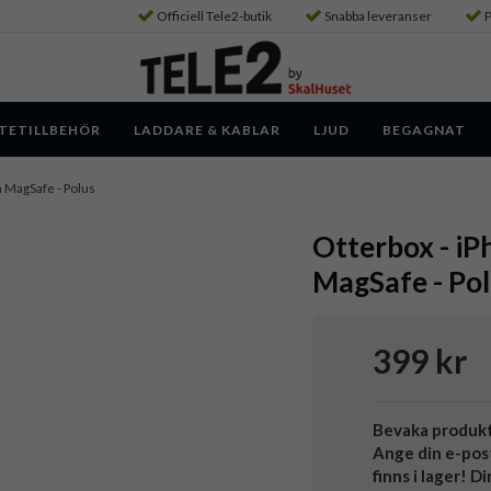
Officiell Tele2-butik
Snabba leveranser
P
TETILLBEHÖR
LADDARE & KABLAR
LJUD
BEGAGNAT
ra MagSafe - Polus
Otterbox - iP
MagSafe - Po
399 kr
Bevaka produk
Ange din e-pos
finns i lager! D