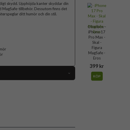
ligt skydd. Upphöjda kanter skyddar din
 MagSafe-tillbehör. Dessutom finns det
terspeglar ditt humör och din stil.
Otterbox -
iPhone 17
Pro Max -
Skal -
Figura
umör
MagSafe -
ör
Eros
399 kr
KÖP
119317
iPhone 17 Pro Max
Skal
MagSafe-kompatibel
Blå