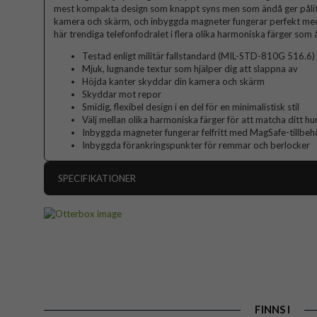
mest kompakta design som knappt syns men som ändå ger pålit
kamera och skärm, och inbyggda magneter fungerar perfekt med
här trendiga telefonfodralet i flera olika harmoniska färger som å
Testad enligt militär fallstandard (MIL-STD-810G 516.6)
Mjuk, lugnande textur som hjälper dig att slappna av
Höjda kanter skyddar din kamera och skärm
Skyddar mot repor
Smidig, flexibel design i en del för en minimalistisk stil
Välj mellan olika harmoniska färger för att matcha ditt h
Inbyggda magneter fungerar felfritt med MagSafe-tillbeh
Inbyggda förankringspunkter för remmar och berlocker
SPECIFIKATIONER
Artikelnummer
Passar till
Produkttyp
Egenskaper
Färg
FINNS I