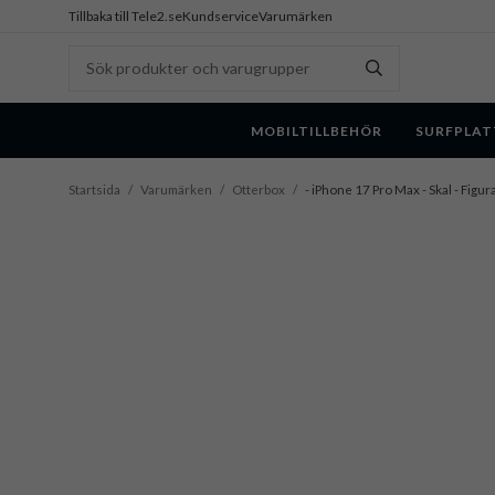
Tillbaka till Tele2.se
Kundservice
Varumärken
MOBILTILLBEHÖR
SURFPLAT
Startsida
/
Varumärken
/
Otterbox
/
- iPhone 17 Pro Max - Skal - Figu