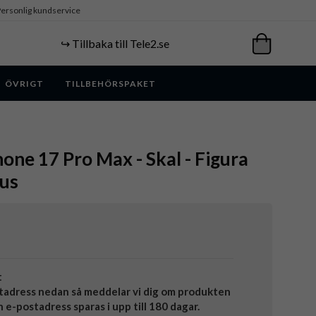
ersonlig kundservice
↪️ Tillbaka till Tele2.se
ÖVRIGT
TILLBEHÖRSPAKET
hone 17 Pro Max - Skal - Figura
lus
t
tadress nedan så meddelar vi dig om produkten
in e-postadress sparas i upp till 180 dagar.