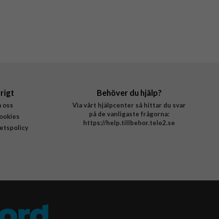
rigt
Behöver du hjälp?
 oss
Via vårt hjälpcenter så hittar du svar
på de vanligaste frågorna:
ookies
https://help.tillbehor.tele2.se
tetspolicy