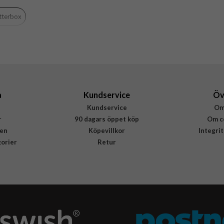
Hårdplast (PC), Mjukplast (TPU)
tterbox
Otterbox
77-000665
840434766116
a
Kundservice
Öv
Kundservice
Om
r
90 dagars öppet köp
Om c
en
Köpevillkor
Integri
gorier
Retur