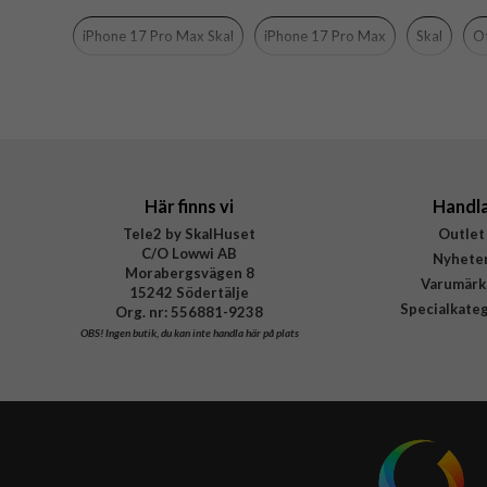
Material
iPhone 17 Pro Max Skal
iPhone 17 Pro Max
Skal
O
Varumärke
Tillverkarens art nr
EAN
Här finns vi
Handl
Tele2 by SkalHuset
Outlet
C/O Lowwi AB
Nyhete
Morabergsvägen 8
Varumärk
15242 Södertälje
Specialkate
Org. nr: 556881-9238
OBS!
Ingen butik, du kan inte handla här på plats