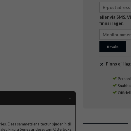
eller via SMS. 
finns i lager.
Bevaka
Finns ej i lag
Personli
Snabba l
Officiel
ries. Dess sammetslena textur bjuder in till
r det. Figura Series är dessutom Otterboxs