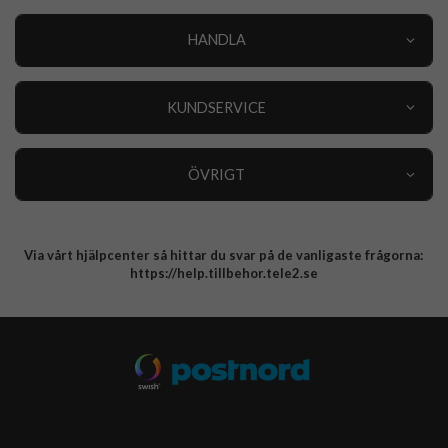
HANDLA
Outlet
Nyheter
KUNDSERVICE
Varumärken
Kundservice
Specialkategorier
90 dagars öppet köp
ÖVRIGT
Köpevillkor
Om oss
Retur
Om cookies
Via vårt hjälpcenter så hittar du svar på de vanligaste frågorna:
Integritetspolicy
https://help.tillbehor.tele2.se