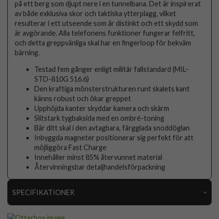
på ett berg som djupt nere i en tunnelbana. Det är inspirerat
av både exklusiva skor och taktiska ytterplagg, vilket
resulterar i ett utseende som är distinkt och ett skydd som
är avgörande. Alla telefonens funktioner fungerar felfritt,
och detta greppvänliga skal har en fingerloop för bekväm
bärning.
Testad fem gånger enligt militär fallstandard (MIL-
STD-810G 516.6)
Den kraftiga mönsterstrukturen runt skalets kant
känns robust och ökar greppet
Upphöjda kanter skyddar kamera och skärm
Slitstark tygbaksida med en ombré-toning
Bär ditt skal i den avtagbara, färgglada snoddöglan
Inbyggda magneter positionerar sig perfekt för att
möjliggöra Fast Charge
Innehåller minst 85% återvunnet material
Återvinningsbar detaljhandelsförpackning
SPECIFIKATIONER
Artikelnummer
119358