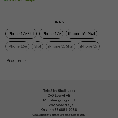
Passar
iPhone 13, iPhone 14, iPhone 15, iPhone 16e,
till
iPhone 17e
Produkttyp
Skal
FINNS I
Egenskaper
Handrem, MagSafe-kompatibel, Stöttålig
iPhone 17e Skal
iPhone 17e
iPhone 16e Skal
Färg
Blå
iPhone 16e
Skal
iPhone 15 Skal
iPhone 15
Material
Hårdplast (PC), Mjukplast (TPU), Nylon
Varumärke
Otterbox
iPhone 14 Skal
iPhone 14
iPhone 13 Skal
Visa fler
Tillverkarens art nr
77-99549
EAN
840434737185
Tele2 by SkalHuset
C/O Lowwi AB
Morabergsvägen 8
15242 Södertälje
Org. nr: 556881-9238
OBS!
Ingen butik, du kan inte handla här på plats