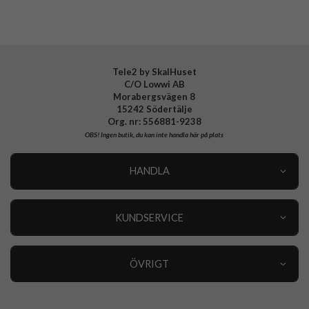
Tele2 by SkalHuset
C/O Lowwi AB
Morabergsvägen 8
15242 Södertälje
Org. nr: 556881-9238
OBS!
Ingen butik, du kan inte handla här på plats
HANDLA
Outlet
Nyheter
KUNDSERVICE
Varumärken
Kundservice
Specialkategorier
90 dagars öppet köp
ÖVRIGT
Köpevillkor
Om oss
Retur
Om cookies