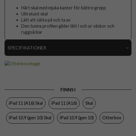
Hårt skal med mjuka kanter för bättre grepp
Ultratunt skal
Lätt att sätta på och ta av
Den tunna profilen glider lätt i och ur väskor och
ryggsäckar
SPECIFIKATIONER
Artikelnummer
119329
Passar till
iPad 10.9 (gen 10), iPad 11 (A16)
Produkttyp
Skal
FINNS I
Färg
Genomskinlig, Svart
iPad 11 (A16) Skal
iPad 11 (A16)
Skal
Material
Gummi, Hårdplast (PC)
Varumärke
Otterbox
iPad 10.9 (gen 10) Skal
iPad 10.9 (gen 10)
Otterbox
Tillverkarens art nr
77-000751
EAN
840434767892