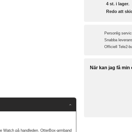
4
st. i lager.
Redo att ski
Personlig servic
Snabba leveranse
Officiell Tele2-b
När kan jag få min
ple Watch på handleden. OtterBox-armband