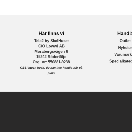
Varumärke
Tillverkarens art nr
EAN
Här finns vi
Handl
Tele2 by SkalHuset
Outlet
C/O Lowwi AB
Nyhete
Morabergsvägen 8
Varumärk
15242 Södertälje
Specialkateg
Org. nr: 556881-9238
OBS!
Ingen butik, du kan inte handla här på
plats