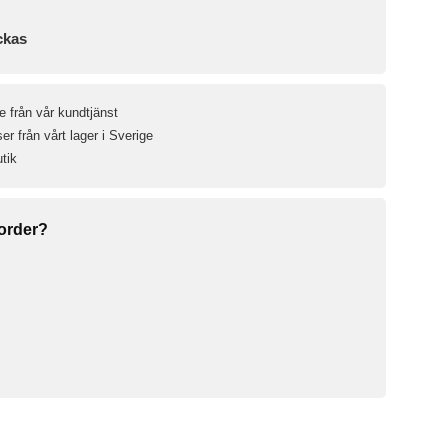
ckas
e från vår kundtjänst
r från vårt lager i Sverige
utik
 order?