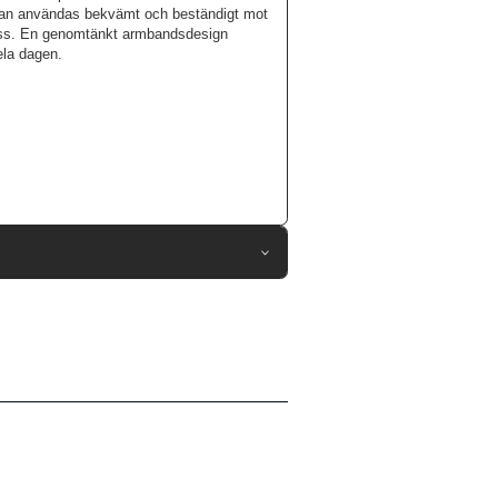
h kan användas bekvämt och beständigt mot
mpass. En genomtänkt armbandsdesign
ela dagen.
82333
 Apple Watch 41mm, Apple Watch 42mm
Armband
Trådlös laddning-kompatibel
Blå
Silikon