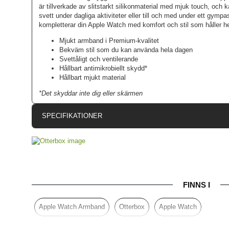
är tillverkade av slitstarkt silikonmaterial med mjuk touch, oc
svett under dagliga aktiviteter eller till och med under ett gy
kompletterar din Apple Watch med komfort och stil som håller h
Mjukt armband i Premium-kvalitet
Bekväm stil som du kan använda hela dagen
Svettåligt och ventilerande
Hållbart antimikrobiellt skydd*
Hållbart mjukt material
*Det skyddar inte dig eller skärmen
SPECIFIKATIONER
Artikelnummer
Passar till
Apple Watch 38mm, Apple Watch 40mm,
Produkttyp
FINNS I
Egenskaper
Färg
Apple Watch Armband
Otterbox
Apple Watch
Material