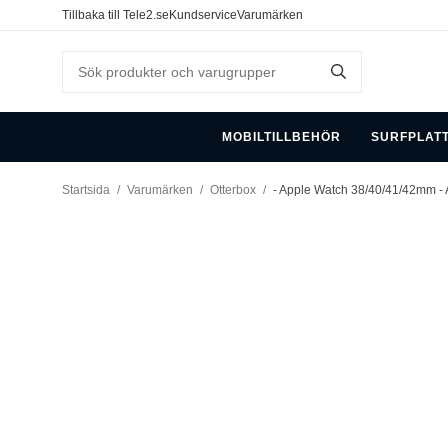
Tillbaka till Tele2.se
Kundservice
Varumärken
MOBILTILLBEHÖR
SURFPLAT
Startsida
/
Varumärken
/
Otterbox
/
- Apple Watch 38/40/41/42mm -