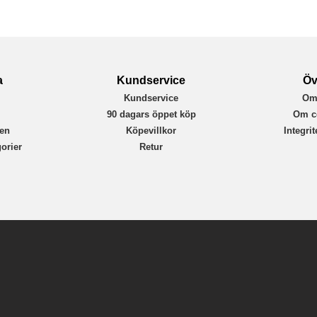
Otterbox
77-83895
840104269350
a
Kundservice
Öv
Kundservice
Om
r
90 dagars öppet köp
Om c
en
Köpevillkor
Integri
orier
Retur