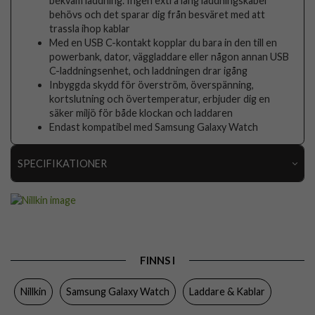
bekväm laddning. Ingen extra lång laddningskabel
behövs och det sparar dig från besväret med att
trassla ihop kablar
Med en USB C-kontakt kopplar du bara in den till en
powerbank, dator, väggladdare eller någon annan USB
C-laddningsenhet, och laddningen drar igång
Inbyggda skydd för överström, överspänning,
kortslutning och övertemperatur, erbjuder dig en
säker miljö för både klockan och laddaren
Endast kompatibel med Samsung Galaxy Watch
SPECIFIKATIONER
Artikelnummer
79536
Produkttyp
Laddare
Färg
Vit
FINNS I
Varumärke
Nillkin
Nillkin
Samsung Galaxy Watch
Laddare & Kablar
EAN
6902048249868