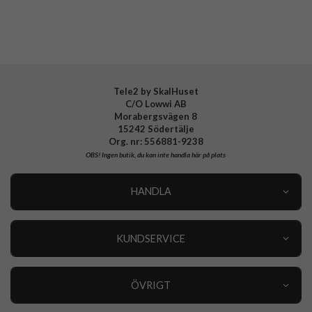
Tele2 by SkalHuset
C/O Lowwi AB
Morabergsvägen 8
15242 Södertälje
Org. nr: 556881-9238
OBS!
Ingen butik, du kan inte handla här på plats
HANDLA
Outlet
Nyheter
KUNDSERVICE
Varumärken
Kundservice
Specialkategorier
90 dagars öppet köp
ÖVRIGT
Köpevillkor
Om oss
Retur