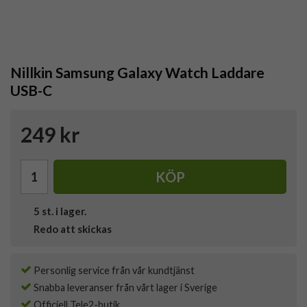
Nillkin Samsung Galaxy Watch Laddare
USB-C
249 kr
KÖP
5
st. i lager.
Redo att skickas
Personlig service från vår kundtjänst
Snabba leveranser från vårt lager i Sverige
Officiell Tele2-butik