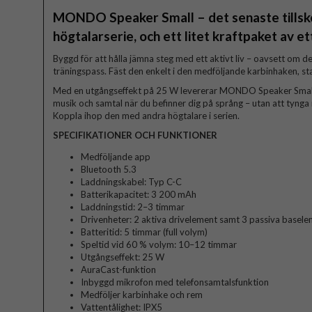
MONDO Speaker Small – det senaste tillsko
högtalarserie, och ett litet kraftpaket av et
Byggd för att hålla jämna steg med ett aktivt liv – oavsett om d
träningspass. Fäst den enkelt i den medföljande karbinhaken, st
Med en utgångseffekt på 25 W levererar MONDO Speaker Small et
musik och samtal när du befinner dig på språng – utan att tynga 
Koppla ihop den med andra högtalare i serien.
SPECIFIKATIONER OCH FUNKTIONER
Medföljande app
Bluetooth 5.3
Laddningskabel: Typ C-C
Batterikapacitet: 3 200 mAh
Laddningstid: 2–3 timmar
Drivenheter: 2 aktiva drivelement samt 3 passiva basel
Batteritid: 5 timmar (full volym)
Speltid vid 60 % volym: 10–12 timmar
Utgångseffekt: 25 W
AuraCast-funktion
Inbyggd mikrofon med telefonsamtalsfunktion
Medföljer karbinhake och rem
Vattentålighet: IPX5