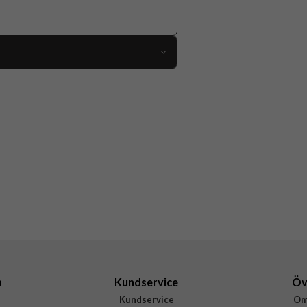
117815
Högtalare
Trådlös
Grå, Silver
Mondo by Defunc
M2401
7350080714100
a
Kundservice
Öv
Kundservice
Om