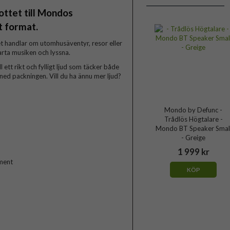
ttet till Mondos
t format.
et handlar om utomhusäventyr, resor eller
arta musiken och lyssna.
t rikt och fylligt ljud som täcker både
ned packningen. Vill du ha ännu mer ljud?
Mondo by Defunc -
Trådlös Högtalare -
Mondo BT Speaker Smal
- Greige
1 999 kr
ement
KÖP