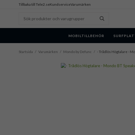
Tillbaka till Tele2.se
Kundservice
Varumärken
MOBILTILLBEHÖR
SURFPLAT
Startsida
/
Varumärken
/
Mondo by Defunc
/
- Trådlös Högtalare - M