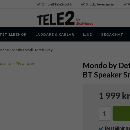
Officiell Tele2-butik
Snabba leveranser
P
TETILLBEHÖR
LADDARE & KABLAR
LJUD
BEGAGNAT
ondo BT Speaker Small - Metal Grey
Mondo by Def
BT Speaker Sm
1 999 k
Beställning