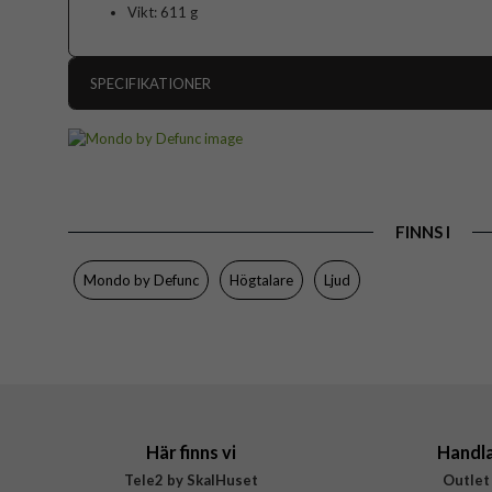
Vikt: 611 g
SPECIFIKATIONER
Artikelnummer
Produkttyp
Egenskaper
FINNS I
Färg
Varumärke
Mondo by Defunc
Högtalare
Ljud
Tillverkarens art nr
EAN
Här finns vi
Handl
Tele2 by SkalHuset
Outlet