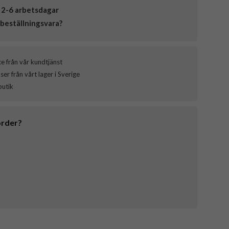
 2-6 arbetsdagar
beställningsvara?
ce från vår kundtjänst
er från vårt lager i Sverige
butik
order?