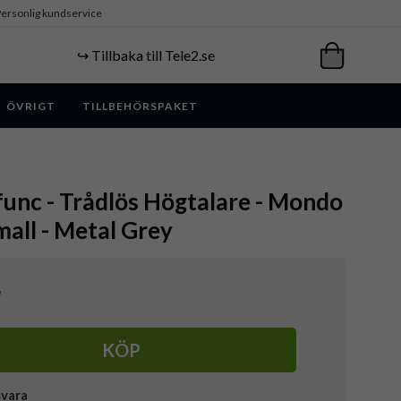
ersonlig kundservice
↪️ Tillbaka till Tele2.se
ÖVRIGT
TILLBEHÖRSPAKET
unc - Trådlös Högtalare - Mondo
all - Metal Grey
r
KÖP
svara