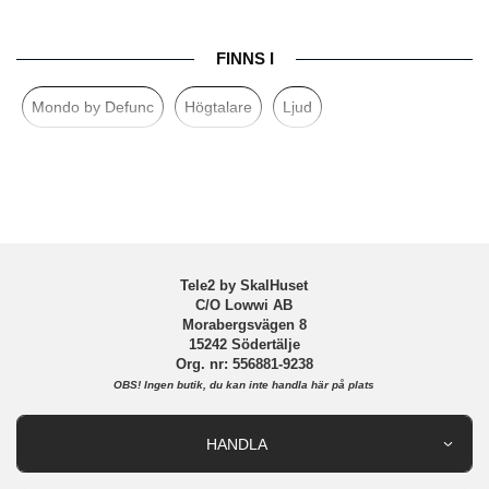
Egenskaper
Trådlös
FINNS I
Färg
Silver, Svart
Mondo by Defunc
Högtalare
Ljud
Varumärke
Mondo by Defunc
Tillverkarens art nr
M2001
EAN
7350080714513
Tele2 by SkalHuset
C/O Lowwi AB
Morabergsvägen 8
15242 Södertälje
Org. nr: 556881-9238
OBS!
Ingen butik, du kan inte handla här på plats
HANDLA
Outlet