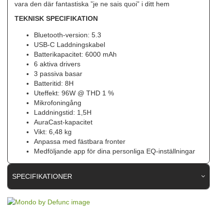
vara den där fantastiska ”je ne sais quoi” i ditt hem
TEKNISK SPECIFIKATION
Bluetooth-version: 5.3
USB-C Laddningskabel
Batterikapacitet: 6000 mAh
6 aktiva drivers
3 passiva basar
Batteritid: 8H
Uteffekt: 96W @ THD 1 %
Mikrofoningång
Laddningstid: 1,5H
AuraCast-kapacitet
Vikt: 6,48 kg
Anpassa med fästbara fronter
Medföljande app för dina personliga EQ-inställningar
SPECIFIKATIONER
Artikelnummer
101164
Produkttyp
Högtalare