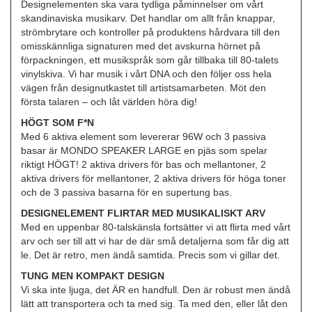
Designelementen ska vara tydliga påminnelser om vårt
skandinaviska musikarv. Det handlar om allt från knappar,
strömbrytare och kontroller på produktens hårdvara till den
omisskännliga signaturen med det avskurna hörnet på
förpackningen, ett musikspråk som går tillbaka till 80-talets
vinylskiva. Vi har musik i vårt DNA och den följer oss hela
vägen från designutkastet till artistsamarbeten. Möt den
första talaren – och låt världen höra dig!
HÖGT SOM F*N
Med 6 aktiva element som levererar 96W och 3 passiva
basar är MONDO SPEAKER LARGE en pjäs som spelar
riktigt HÖGT! 2 aktiva drivers för bas och mellantoner, 2
aktiva drivers för mellantoner, 2 aktiva drivers för höga toner
och de 3 passiva basarna för en supertung bas.
DESIGNELEMENT FLIRTAR MED MUSIKALISKT ARV
Med en uppenbar 80-talskänsla fortsätter vi att flirta med vårt
arv och ser till att vi har de där små detaljerna som får dig att
le. Det är retro, men ändå samtida. Precis som vi gillar det.
TUNG MEN KOMPAKT DESIGN
Vi ska inte ljuga, det ÄR en handfull. Den är robust men ändå
lätt att transportera och ta med sig. Ta med den, eller låt den