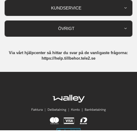
Nyheter
KUNDSERVICE
Varumärken
Kundservice
Specialkategorier
90 dagars öppet köp
ÖVRIGT
Köpevillkor
Om oss
Retur
Om cookies
Via vårt hjälpcenter så hittar du svar på de vanligaste frågorna:
Integritetspolicy
https://help.tillbehor.tele2.se