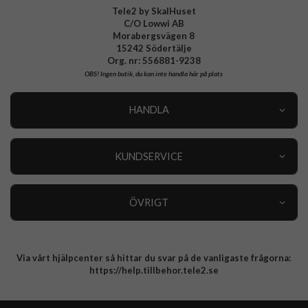
Tele2 by SkalHuset
C/O Lowwi AB
Nothing Phone 3 Laddare, Kablar & Hörlurar
Morabergsvägen 8
15242 Södertälje
Samsung Galaxy A57 Laddare, Kablar & Hörlurar
Org. nr: 556881-9238
OBS!
Ingen butik, du kan inte handla här på plats
Samsung Galaxy A37 Laddare, Kablar & Hörlurar
HANDLA
Samsung Galaxy A27 Laddare, Kablar & Hörlurar
Outlet
Nyheter
KUNDSERVICE
OnePlus 15R Laddare, Kablar & Hörlurar
Varumärken
Kundservice
Specialkategorier
90 dagars öppet köp
ÖVRIGT
Köpevillkor
Om oss
Retur
Om cookies
Via vårt hjälpcenter så hittar du svar på de vanligaste frågorna:
Integritetspolicy
https://help.tillbehor.tele2.se