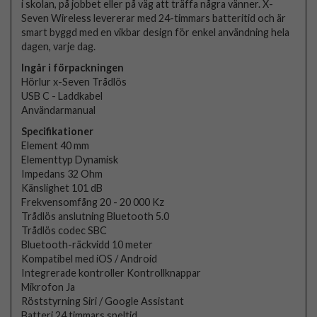
i skolan, på jobbet eller på väg att träffa några vänner. X-
Seven Wireless levererar med 24-timmars batteritid och är
smart byggd med en vikbar design för enkel användning hela
dagen, varje dag.
Ingår i förpackningen
Hörlur x-Seven Trådlös
USB C - Laddkabel
Användarmanual
Specifikationer
Element 40 mm
Elementtyp Dynamisk
Impedans 32 Ohm
Känslighet 101 dB
Frekvensomfång 20 - 20 000 Kz
Trådlös anslutning Bluetooth 5.0
Trådlös codec SBC
Bluetooth-räckvidd 10 meter
Kompatibel med iOS / Android
Integrerade kontroller Kontrollknappar
Mikrofon Ja
Röststyrning Siri / Google Assistant
Batteri 24 timmars speltid