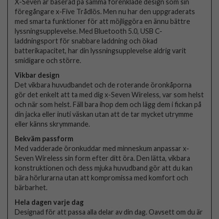
X-Seven är baserad på samma förenklade design som sin
föregångare x-Five Trådlös. Men nu har den uppgraderats
med smarta funktioner för att möjliggöra en ännu bättre
lyssningsupplevelse. Med Bluetooth 5.0, USB C-
laddningsport för snabbare laddning och ökad
batterikapacitet, har din lyssningsupplevelse aldrig varit
smidigare och större.
Vikbar design
Det vikbara huvudbandet och de roterande öronkåporna
gör det enkelt att ta med dig x-Seven Wireless, var som helst
och när som helst. Fäll bara ihop dem och lägg dem i fickan på
din jacka eller inuti väskan utan att de tar mycket utrymme
eller känns skrymmande.
Bekväm passform
Med vadderade öronkuddar med minneskum anpassar x-
Seven Wireless sin form efter ditt öra. Den lätta, vikbara
konstruktionen och dess mjuka huvudband gör att du kan
bära hörlurarna utan att kompromissa med komfort och
bärbarhet.
Hela dagen varje dag
Designad för att passa alla delar av din dag. Oavsett om du är