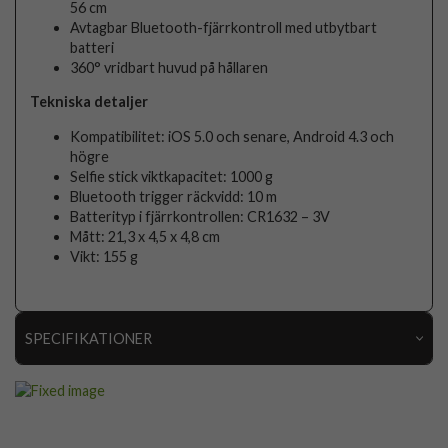
56 cm
Avtagbar Bluetooth-fjärrkontroll med utbytbart
batteri
360° vridbart huvud på hållaren
Tekniska detaljer
Kompatibilitet: iOS 5.0 och senare, Android 4.3 och
högre
Selfie stick viktkapacitet: 1000 g
Bluetooth trigger räckvidd: 10 m
Batterityp i fjärrkontrollen: CR1632 – 3V
Mått: 21,3 x 4,5 x 4,8 cm
Vikt: 155 g
SPECIFIKATIONER
Artikelnummer
96434
Produkttyp
Hållare