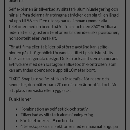
bilderna.
Selfie-pinnen är tillverkad av slitstark aluminiumlegering och
när alla fyra delarna är utdragna sträcker den sig till en längd
på upp till 56 cm. Den utdragbara klämman rymmer alla
telefoner med en bredd på 5 – 9 cm, och den 360° vridbara
leden låter dig justera telefonen till den idealiska positionen,
horisontellt eller vertikalt.
För att filma eller ta bilder på större avstånd kan selfie-
pinnen på ett ögonblick förvandlas till ett praktiskt stativ
tack vare sin geniala design. Du kan bekvämt styra kamerans
avtryckare med den löstagbara Bluetooth-kontrollen, som
kan användas oberoende upp till 10 meter bort.
FIXED Snap Lite selfie-stickan är idealisk för resor och
semester, den mäter bara 20 cm när den är hopfälld och får
lätt plats i en väska eller ryggsäck.
Funktioner
Kombination av selfiestick och stativ
Tillverkad av slitstark aluminiumlegering
För telefoner 5 – 9 cm breda
4 teleskopiska armsektioner med en maximal längd på