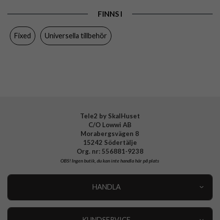
Egenskaper
Grepp/hållare
FINNS I
Färg
Svart
Fixed
Universella tillbehör
Material
Aluminium, Plast
Varumärke
Fixed
Tillverkarens art nr
FIXSS-SNL-BK
EAN
8591680107360
Tele2 by SkalHuset
C/O Lowwi AB
Morabergsvägen 8
15242 Södertälje
Org. nr: 556881-9238
OBS!
Ingen butik, du kan inte handla här på plats
HANDLA
Outlet
Nyheter
KUNDSERVICE