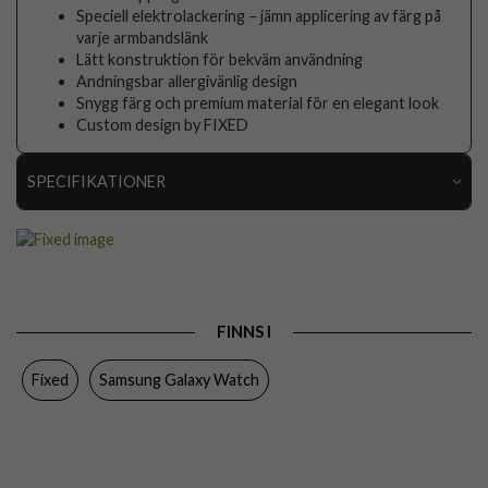
Speciell elektrolackering – jämn applicering av färg på
varje armbandslänk
Lätt konstruktion för bekväm användning
Andningsbar allergivänlig design
Snygg färg och premium material för en elegant look
Custom design by FIXED
SPECIFIKATIONER
Artikelnummer
109270
Passar till
Samsung Galaxy Watch Ultra 47mm
Produkttyp
Armband
FINNS I
Färg
Grå
Fixed
Samsung Galaxy Watch
Material
Titanium
Varumärke
Fixed
Tillverkarens art nr
FIXTST-1384-NT