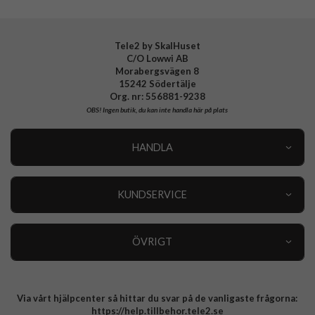
EAN
8591680183876
Tele2 by SkalHuset
C/O Lowwi AB
Morabergsvägen 8
15242 Södertälje
Org. nr: 556881-9238
OBS!
Ingen butik, du kan inte handla här på plats
HANDLA
Outlet
Nyheter
KUNDSERVICE
Varumärken
Kundservice
Specialkategorier
90 dagars öppet köp
ÖVRIGT
Köpevillkor
Om oss
Retur
Om cookies
Via vårt hjälpcenter så hittar du svar på de vanligaste frågorna:
Integritetspolicy
https://help.tillbehor.tele2.se