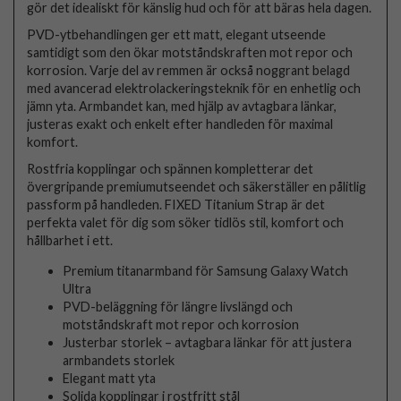
gör det idealiskt för känslig hud och för att bäras hela dagen.
PVD-ytbehandlingen ger ett matt, elegant utseende
samtidigt som den ökar motståndskraften mot repor och
korrosion. Varje del av remmen är också noggrant belagd
med avancerad elektrolackeringsteknik för en enhetlig och
jämn yta. Armbandet kan, med hjälp av avtagbara länkar,
justeras exakt och enkelt efter handleden för maximal
komfort.
Rostfria kopplingar och spännen kompletterar det
övergripande premiumutseendet och säkerställer en pålitlig
passform på handleden. FIXED Titanium Strap är det
perfekta valet för dig som söker tidlös stil, komfort och
hållbarhet i ett.
Premium titanarmband för Samsung Galaxy Watch
Ultra
PVD-beläggning för längre livslängd och
motståndskraft mot repor och korrosion
Justerbar storlek – avtagbara länkar för att justera
armbandets storlek
Elegant matt yta
Solida kopplingar i rostfritt stål