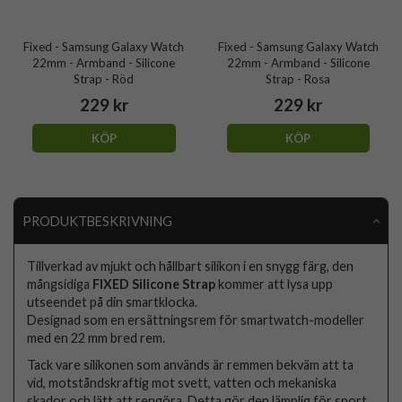
Fixed - Samsung Galaxy Watch
Fixed - Samsung Galaxy Watch
22mm - Armband - Silicone
22mm - Armband - Silicone
Strap - Röd
Strap - Rosa
229 kr
229 kr
KÖP
KÖP
PRODUKTBESKRIVNING
Tillverkad av mjukt och hållbart silikon i en snygg färg, den
mångsidiga
FIXED Silicone Strap
kommer att lysa upp
utseendet på din smartklocka.
Designad som en ersättningsrem för smartwatch-modeller
med en 22 mm bred rem.
Tack vare silikonen som används är remmen bekväm att ta
vid, motståndskraftig mot svett, vatten och mekaniska
skador och lätt att rengöra. Detta gör den lämplig för sport