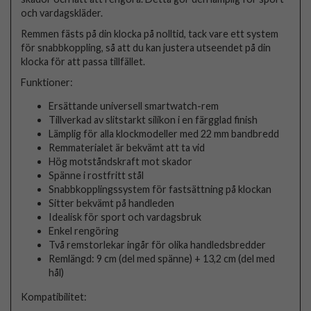
och vardagskläder.
Remmen fästs på din klocka på nolltid, tack vare ett system
för snabbkoppling, så att du kan justera utseendet på din
klocka för att passa tillfället.
Funktioner:
Ersättande universell smartwatch-rem
Tillverkad av slitstarkt silikon i en färgglad finish
Lämplig för alla klockmodeller med 22 mm bandbredd
Remmaterialet är bekvämt att ta vid
Hög motståndskraft mot skador
Spänne i rostfritt stål
Snabbkopplingssystem för fastsättning på klockan
Sitter bekvämt på handleden
Idealisk för sport och vardagsbruk
Enkel rengöring
Två remstorlekar ingår för olika handledsbredder
Remlängd: 9 cm (del med spänne) + 13,2 cm (del med
hål)
Kompatibilitet: