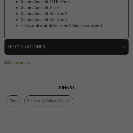
Xiaomi Amazfit GTR 47mm
Xiaomi Amazfit Pace
Xiaomi Amazfit Stratos 2
Xiaomi Amazfit Stratos 3
+ alla andra modeller med 22mm bandbredd
SPECIFIKATIONER
Artikelnummer
96475
Passar till
Samsung Galaxy Watch 22mm
Produkttyp
Armband
FINNS I
Egenskaper
Slimmad
Fixed
Samsung Galaxy Watch
Färg
Blå
Material
Silikon
Varumärke
Fixed
Tillverkarens art nr
FIXSST-22MM-BL