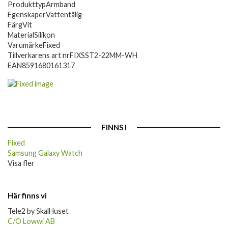
Produkttyp
Armband
Egenskaper
Vattentålig
Färg
Vit
Material
Silikon
Varumärke
Fixed
Tillverkarens art nr
FIXSST2-22MM-WH
EAN
8591680161317
FINNS I
Fixed
Samsung Galaxy Watch
Visa fler
Här finns vi
Tele2 by SkalHuset
C/O Lowwi AB