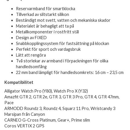
Reservarmband för smartklocka
Tillverkad av slitstarkt silikon
Beständigt mot svett, vatten och mekaniska skador
Materialet är behagligt att ta på
Metallkomponenter i rostfritt stål
Design av FIXED
Snabbkopplingssystem för fastsättning på klockan
Perfekt för sport och vardagsbruk
Lätt att rengöra
Två storlekar av armband i förpackningen för olika
handledsomfång
22 mm band lämpligt för handledsomkrets: 16 cm – 23,5 cm
Kompatibilitet
Alligator Watch Pro (Y80), Watch Pro X (Y32)
Amazfit GTR 2, GTR 2e, GTR 3, GTR 3 Pro, GTR 4, GTR 47mm,
Pace
ARMODD Roundz 3, Roundz 4, Squarz 11 Pro, Wristcandy 3
Marsipan från Canyon
CARNEO G-Cross Platinum, Gear+, Prime slim
Coros VERTIX 2 GPS