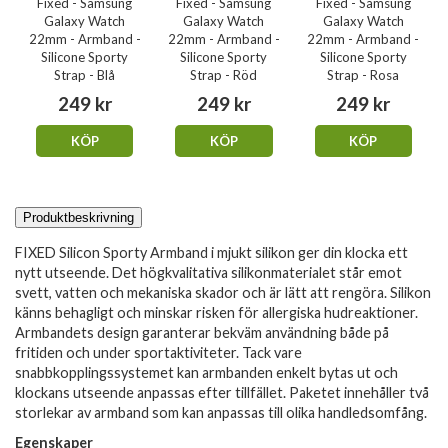
Fixed - Samsung
Fixed - Samsung
Fixed - Samsung
Galaxy Watch
Galaxy Watch
Galaxy Watch
22mm - Armband -
22mm - Armband -
22mm - Armband -
Silicone Sporty
Silicone Sporty
Silicone Sporty
Strap - Blå
Strap - Röd
Strap - Rosa
249 kr
249 kr
249 kr
KÖP
KÖP
KÖP
Produktbeskrivning
FIXED Silicon Sporty Armband i mjukt silikon ger din klocka ett
nytt utseende. Det högkvalitativa silikonmaterialet står emot
svett, vatten och mekaniska skador och är lätt att rengöra. Silikon
känns behagligt och minskar risken för allergiska hudreaktioner.
Armbandets design garanterar bekväm användning både på
fritiden och under sportaktiviteter. Tack vare
snabbkopplingssystemet kan armbanden enkelt bytas ut och
klockans utseende anpassas efter tillfället. Paketet innehåller två
storlekar av armband som kan anpassas till olika handledsomfång.
Egenskaper