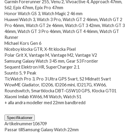
Garmin Forerunner 255, Venu 2, Vívoactive 4, Approach 47mm,
S62, Epix 47mm, Epix Pro 47mm
Honor Watch GS 3, Watch Magic 2 46 mm
Huawei Watch 3, Watch 3 Pro, Watch GT 2 46mm, Watch GT 2
Pro 46mm, Watch GT 2e 46mm, Watch GT 3 42mm, Watch GT 3
46mm, Watch GT 3 Pro 46mm, Watch GT 4 46mm, Watch GT
Runner
Michael Kors Gen 6
Niceboy klocka GTR, X-fit klocka Pixel
Polar Grit X, Vantage M, Vantage M2, Vantage V2
Samsung Galaxy Watch 3 45 mm, Gear S3 Frontier
Sequent Elektron HR, SuperCharger 2.1
Suunto 5, 9 Peak
TicWatch Pro 3, Pro 3 Ultra GPS Svart, S2 Midnatt Svart
WowME Gladiator, ID206, ID206 mini, ID217G, KW66,
Roundswitch, Smartklocka DBT-GSW10 GPS, Klocka GT01
Xiaomi Imilab KW66, Mi Watch, Watch S1
+ alla andra modeller med 22mm bandbredd
Specifikationer
Artikelnummer
106709
Passar till
Samsung Galaxy Watch 22mm